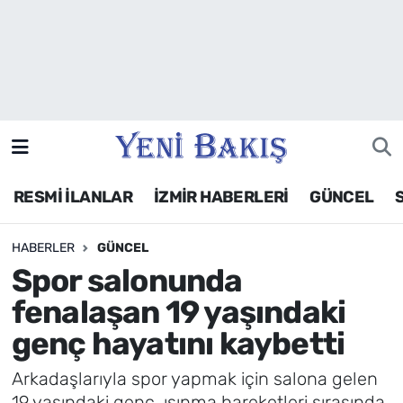
İzmir
Güncel
Ekonomi
RESMİ İLANLAR
İZMİR HABERLERİ
GÜNCEL
Siyaset
HABERLER
GÜNCEL
Asayiş / Polis-Adliye
Spor salonunda
Spor
fenalaşan 19 yaşındaki
genç hayatını kaybetti
Magazin
Arkadaşlarıyla spor yapmak için salona gelen
Foto Galeri
19 yaşındaki genç, ısınma hareketleri sırasında