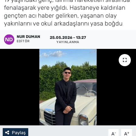
fenalaşarak yere yığıldı. Hastaneye kaldırılan
Künye
gençten acı haber gelirken, yaşanan olay
yakınlarını ve okul arkadaşlarını yasa boğdu
İletişim
NUR DUMAN
25.05.2026 - 13:27
EDITÖR
YAYINLANMA
Paylaş
-
+
A
A