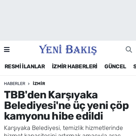
İzmir
Güncel
Ekonomi
RESMİ İLANLAR
İZMİR HABERLERİ
GÜNCEL
Siyaset
HABERLER
İZMIR
Asayiş / Polis-Adliye
TBB'den Karşıyaka
Spor
Belediyesi'ne üç yeni çöp
kamyonu hibe edildi
Magazin
Karşıyaka Belediyesi, temizlik hizmetlerinde
Foto Galeri
hizmet kapasitesini artırmak amacıyla araç