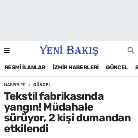
İzmir
Güncel
Ekonomi
RESMİ İLANLAR
İZMİR HABERLERİ
GÜNCEL
Siyaset
HABERLER
GÜNCEL
Asayiş / Polis-Adliye
Tekstil fabrikasında
Spor
yangın! Müdahale
sürüyor, 2 kişi dumandan
Magazin
etkilendi
Foto Galeri