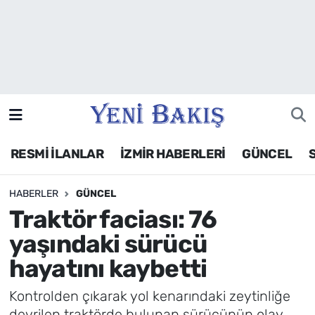
İzmir
Güncel
Ekonomi
RESMİ İLANLAR
İZMİR HABERLERİ
GÜNCEL
Siyaset
HABERLER
GÜNCEL
Asayiş / Polis-Adliye
Traktör faciası: 76
Spor
yaşındaki sürücü
hayatını kaybetti
Magazin
Kontrolden çıkarak yol kenarındaki zeytinliğe
Foto Galeri
devrilen traktörde bulunan sürücünün olay