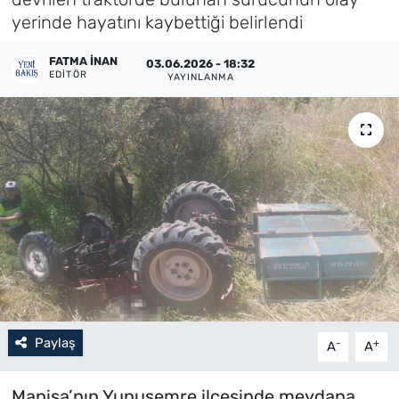
yerinde hayatını kaybettiği belirlendi
Künye
FATMA İNAN
03.06.2026 - 18:32
İletişim
EDITÖR
YAYINLANMA
Paylaş
-
+
A
A
Manisa’nın Yunusemre ilçesinde meydana