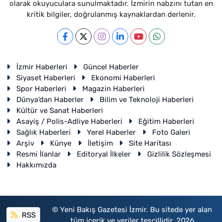
olarak okuyuculara sunulmaktadır. İzmirin nabzını tutan en
kritik bilgiler, doğrulanmış kaynaklardan derlenir.
İzmir Haberleri
Güncel Haberler
Siyaset Haberleri
Ekonomi Haberleri
Spor Haberleri
Magazin Haberleri
Dünya'dan Haberler
Bilim ve Teknoloji Haberleri
Kültür ve Sanat Haberleri
Asayiş / Polis-Adliye Haberleri
Eğitim Haberleri
Sağlık Haberleri
Yerel Haberler
Foto Galeri
Arşiv
Künye
İletişim
Site Haritası
Resmi İlanlar
Editoryal İlkeler
Gizlilik Sözleşmesi
Hakkımızda
© Yeni Bakış Gazetesi İzmir. Bu sitede yer alan
RSS
tüm içerik ve veriler tescillidir. 2026