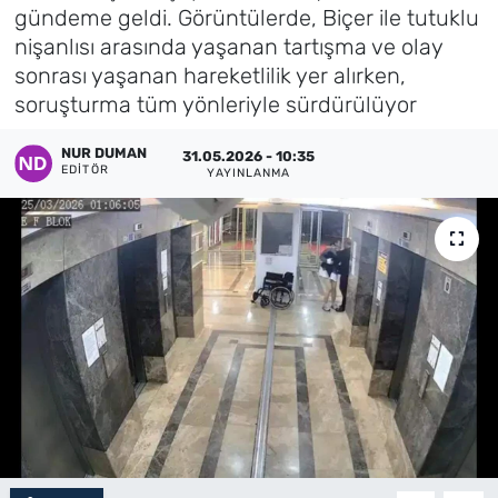
gündeme geldi. Görüntülerde, Biçer ile tutuklu
Künye
nişanlısı arasında yaşanan tartışma ve olay
sonrası yaşanan hareketlilik yer alırken,
İletişim
soruşturma tüm yönleriyle sürdürülüyor
NUR DUMAN
31.05.2026 - 10:35
EDITÖR
YAYINLANMA