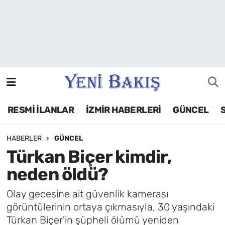
İzmir
Güncel
Ekonomi
RESMİ İLANLAR
İZMİR HABERLERİ
GÜNCEL
Siyaset
HABERLER
GÜNCEL
Asayiş / Polis-Adliye
Türkan Biçer kimdir,
Spor
neden öldü?
Magazin
Olay gecesine ait güvenlik kamerası
görüntülerinin ortaya çıkmasıyla, 30 yaşındaki
Foto Galeri
Türkan Biçer'in şüpheli ölümü yeniden