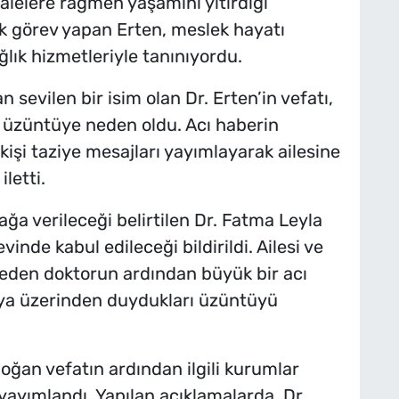
elere rağmen yaşamını yitirdiği
ak görev yapan Erten, meslek hayatı
ık hizmetleriyle tanınıyordu.
n sevilen bir isim olan Dr. Erten’in vefatı,
in üzüntüye neden oldu. Acı haberin
işi taziye mesajları yayımlayarak ailesine
iletti.
ğa verileceği belirtilen Dr. Fatma Leyla
vinde kabul edileceği bildirildi. Ailesi ve
beden doktorun ardından büyük bir acı
dya üzerinden duydukları üzüntüyü
oğan vefatın ardından ilgili kurumlar
yayımlandı. Yapılan açıklamalarda, Dr.