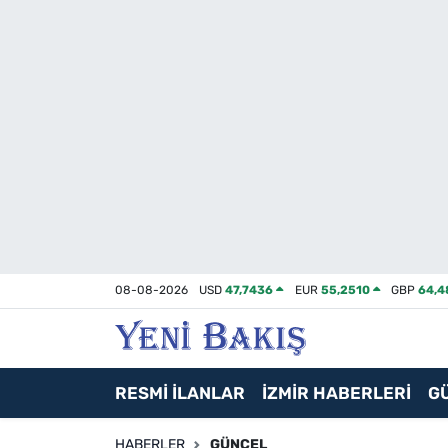
İzmir
Güncel
Ekonomi
Siyaset
Asayiş / Polis-Adliye
08-08-2026
USD
47,7436
EUR
55,2510
GBP
64,4
Spor
Magazin
RESMİ İLANLAR
İZMİR HABERLERİ
G
Foto Galeri
HABERLER
GÜNCEL