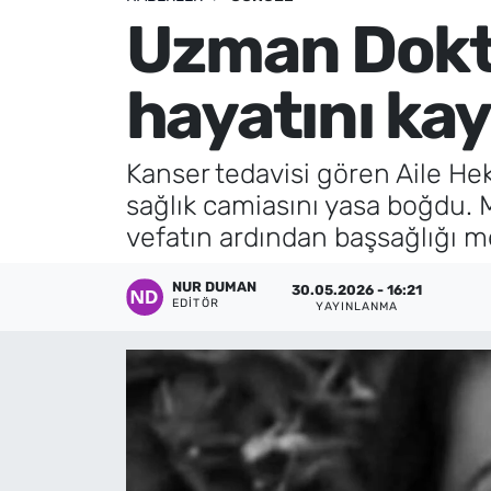
Uzman Dokto
Künye
hayatını kay
İletişim
Kanser tedavisi gören Aile He
sağlık camiasını yasa boğdu. M
vefatın ardından başsağlığı m
NUR DUMAN
30.05.2026 - 16:21
EDITÖR
YAYINLANMA