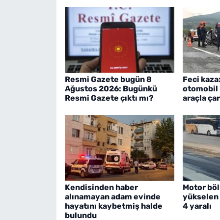
Resmi Gazete bugün 8
Feci kaza
Ağustos 2026: Bugünkü
otomobil 
Resmi Gazete çıktı mı?
araçla çar
Kendisinden haber
Motor bö
alınamayan adam evinde
yükselen 
hayatını kaybetmiş halde
4 yaralı
bulundu