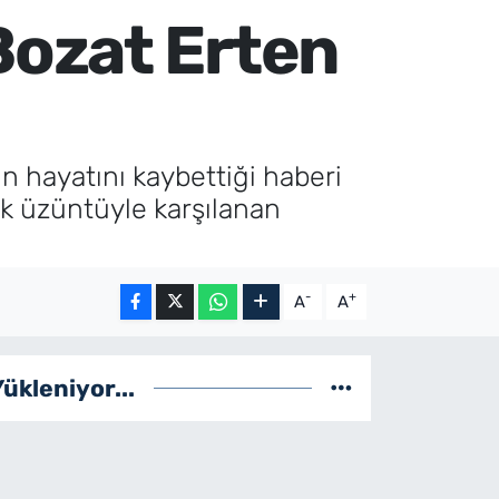
Bozat Erten
n hayatını kaybettiği haberi
ük üzüntüyle karşılanan
-
+
A
A
Yükleniyor...