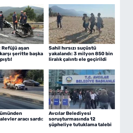
: Refüjü aşan
Sahil hırsızı suçüstü
karşı şeritte başka
yakalandı: 3 milyon 850 bin
pıştı!
liralık çalıntı ele geçirildi
lümünden
Avcılar Belediyesi
alevler aracı sardı:
soruşturmasında 12
şüpheliye tutuklama talebi