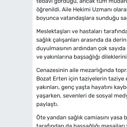
tedavi gördüğü, ancak tüm müdahal
öğrenildi. Aile Hekimi Uzmanı olar
boyunca vatandaşlara sunduğu sağl
Meslektaşları ve hastaları tarafında
sağlık çalışanları arasında da der
duyulmasının ardından çok sayıda k
ve yakınlarına başsağlığı dileklerini 
Cenazesinin aile mezarlığında topra
Bozat Erten için taziyelerin taziye e
yakınları, genç yaşta hayatını kay
yaşarken, sevenleri de sosyal me
paylaştı.
Öte yandan sağlık camiasını yasa b
tarafından da başsağlığı mesajları 