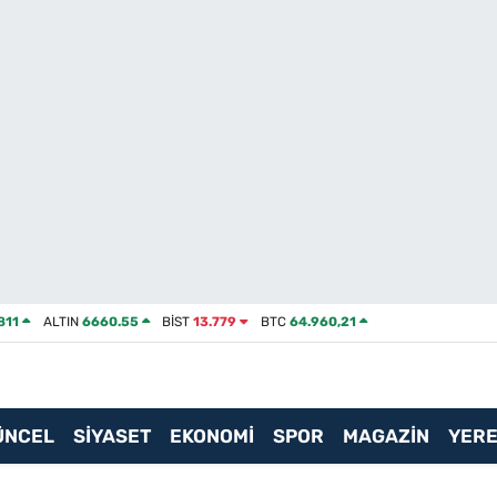
811
ALTIN
6660.55
BİST
13.779
BTC
64.960,21
ÜNCEL
SİYASET
EKONOMİ
SPOR
MAGAZİN
YERE