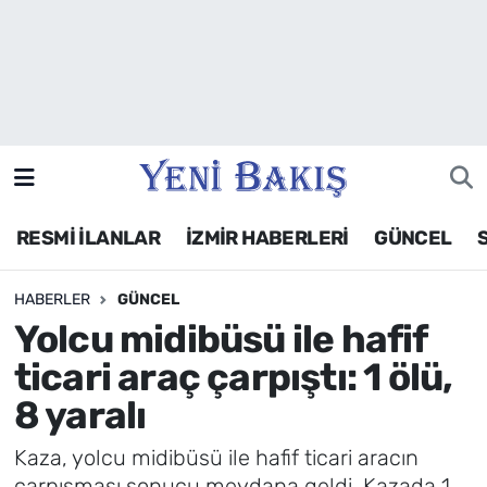
İzmir
Güncel
Ekonomi
RESMİ İLANLAR
İZMİR HABERLERİ
GÜNCEL
Siyaset
HABERLER
GÜNCEL
Asayiş / Polis-Adliye
Yolcu midibüsü ile hafif
Spor
ticari araç çarpıştı: 1 ölü,
8 yaralı
Magazin
Kaza, yolcu midibüsü ile hafif ticari aracın
Foto Galeri
çarpışması sonucu meydana geldi. Kazada 1