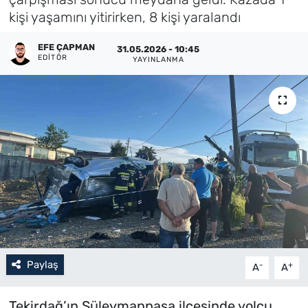
kişi yaşamını yitirirken, 8 kişi yaralandı
Künye
EFE ÇAPMAN
31.05.2026 - 10:45
İletişim
EDITÖR
YAYINLANMA
Paylaş
-
+
A
A
Tekirdağ’ın Süleymanpaşa ilçesinde yolcu