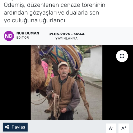
Ödemiş, düzenlenen cenaze töreninin
Künye
ardından gözyaşları ve dualarla son
yolculuğuna uğurlandı
İletişim
NUR DUMAN
31.05.2026 - 14:44
EDITÖR
YAYINLANMA
Paylaş
-
+
A
A