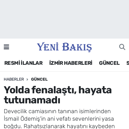
İzmir
Güncel
Ekonomi
RESMİ İLANLAR
İZMİR HABERLERİ
GÜNCEL
Siyaset
HABERLER
GÜNCEL
Asayiş / Polis-Adliye
Yolda fenalaştı, hayata
Spor
tutunamadı
Magazin
Devecilik camiasının tanınan isimlerinden
İsmail Ödemiş'in ani vefatı sevenlerini yasa
Foto Galeri
boğdu. Rahatsızlanarak hayatını kaybeden