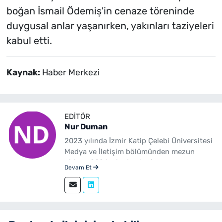
boğan İsmail Ödemiş'in cenaze töreninde
duygusal anlar yaşanırken, yakınları taziyeleri
kabul etti.
Kaynak:
Haber Merkezi
EDITÖR
Nur Duman
2023 yılında İzmir Katip Çelebi Üniversitesi
Medya ve İletişim bölümünden mezun
oldum. 2024 yılından beri
Devam Et
yenibakishaber.com'da haber editörü
olarak çalışmaktayım.