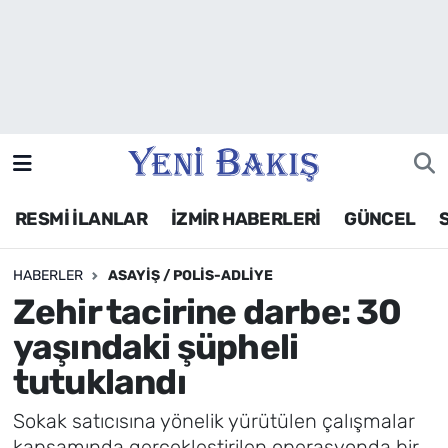
İzmir
Güncel
Ekonomi
RESMİ İLANLAR
İZMİR HABERLERİ
GÜNCEL
Siyaset
HABERLER
ASAYIŞ / POLIS-ADLIYE
Asayiş / Polis-Adliye
Zehir tacirine darbe: 30
Spor
yaşındaki şüpheli
tutuklandı
Magazin
Sokak satıcısına yönelik yürütülen çalışmalar
Foto Galeri
kapsamında gerçekleştirilen operasyonda bir