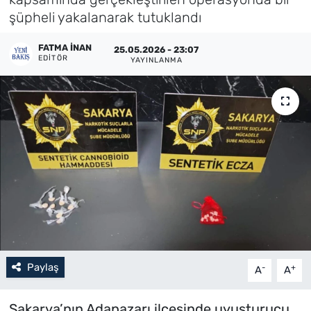
şüpheli yakalanarak tutuklandı
Künye
FATMA İNAN
25.05.2026 - 23:07
İletişim
EDITÖR
YAYINLANMA
Paylaş
-
+
A
A
Sakarya’nın Adapazarı ilçesinde uyuşturucu