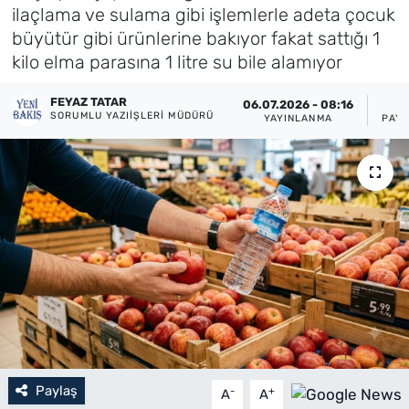
ilaçlama ve sulama gibi işlemlerle adeta çocuk
Künye
büyütür gibi ürünlerine bakıyor fakat sattığı 1
kilo elma parasına 1 litre su bile alamıyor
İletişim
FEYAZ TATAR
06.07.2026 - 08:16
SORUMLU YAZIIŞLERI MÜDÜRÜ
YAYINLANMA
PAYL
Paylaş
-
+
A
A