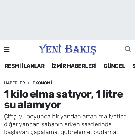
İzmir
Güncel
Ekonomi
RESMİ İLANLAR
İZMİR HABERLERİ
GÜNCEL
Siyaset
HABERLER
EKONOMI
Asayiş / Polis-Adliye
1 kilo elma satıyor, 1 litre
Spor
su alamıyor
Magazin
Çiftçi yıl boyunca bir yandan artan maliyetler
diğer yandan sabahın erken saatlerinde
Foto Galeri
başlayan çapalama, gübreleme, budama,