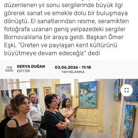
düzenlenen yıl sonu sergilerinde büyük ilgi
Künye
görerek sanat ve emekle dolu bir buluşmaya
dönüştü. El sanatlarından resme, seramikten
İletişim
fotoğrafa uzanan geniş yelpazedeki sergiler
Bornovalılarla bir araya geldi. Başkan Ömer
Eşki, “Üreten ve paylaşan kent kültürünü
büyütmeye devam edeceğiz” dedi
DERYA DUĞAN
03.06.2026 - 11:18
EDITÖR
YAYINLANMA