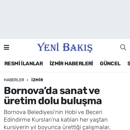
İzmir
Güncel
Ekonomi
RESMİ İLANLAR
İZMİR HABERLERİ
GÜNCEL
Siyaset
HABERLER
İZMIR
Asayiş / Polis-Adliye
Bornova’da sanat ve
Spor
üretim dolu buluşma
Magazin
Bornova Belediyesi’nin Hobi ve Beceri
Edindirme Kursları’na katılan her yaştan
Foto Galeri
kursiyerin yıl boyunca ürettiği çalışmalar,