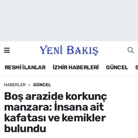
İzmir
Güncel
Ekonomi
RESMİ İLANLAR
İZMİR HABERLERİ
GÜNCEL
Siyaset
HABERLER
GÜNCEL
Asayiş / Polis-Adliye
Boş arazide korkunç
Spor
manzara: İnsana ait
kafatası ve kemikler
Magazin
bulundu
Foto Galeri