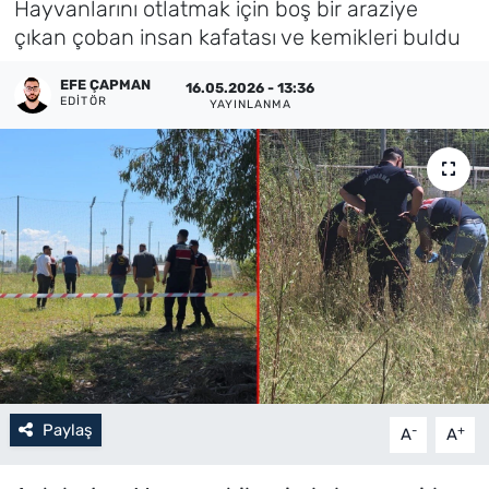
Hayvanlarını otlatmak için boş bir araziye
çıkan çoban insan kafatası ve kemikleri buldu
Künye
EFE ÇAPMAN
16.05.2026 - 13:36
İletişim
EDITÖR
YAYINLANMA
Paylaş
-
+
A
A