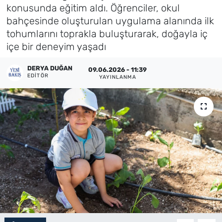
konusunda eğitim aldı. Öğrenciler, okul
Künye
bahçesinde oluşturulan uygulama alanında ilk
tohumlarını toprakla buluşturarak, doğayla iç
İletişim
içe bir deneyim yaşadı
DERYA DUĞAN
09.06.2026 - 11:39
EDITÖR
YAYINLANMA