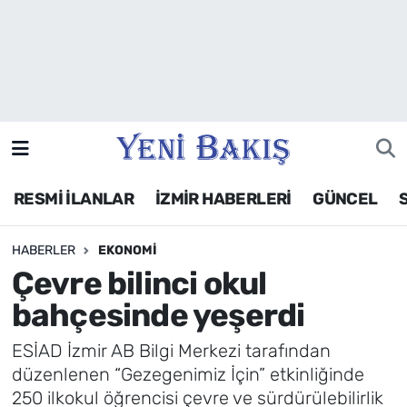
İzmir
Güncel
Ekonomi
RESMİ İLANLAR
İZMİR HABERLERİ
GÜNCEL
Siyaset
HABERLER
EKONOMI
Asayiş / Polis-Adliye
Çevre bilinci okul
Spor
bahçesinde yeşerdi
Magazin
ESİAD İzmir AB Bilgi Merkezi tarafından
düzenlenen “Gezegenimiz İçin” etkinliğinde
Foto Galeri
250 ilkokul öğrencisi çevre ve sürdürülebilirlik