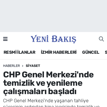
İzmir
Güncel
Ekonomi
RESMİ İLANLAR
İZMİR HABERLERİ
GÜNCEL
Siyaset
HABERLER
SIYASET
Asayiş / Polis-Adliye
CHP Genel Merkezi'nde
Spor
temizlik ve yenileme
çalışmaları başladı
Magazin
CHP Genel Merkezi’nde yaşanan tahliye
Foto Galeri
sürecinin ardından bina içerisinde temizlik ve