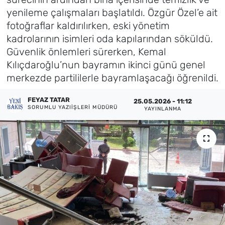
yenileme çalışmaları başlatıldı. Özgür Özel’e ait
Künye
fotoğraflar kaldırılırken, eski yönetim
kadrolarının isimleri oda kapılarından söküldü.
İletişim
Güvenlik önlemleri sürerken, Kemal
Kılıçdaroğlu’nun bayramın ikinci günü genel
merkezde partililerle bayramlaşacağı öğrenildi.
FEYAZ TATAR
25.05.2026 - 11:12
SORUMLU YAZIIŞLERI MÜDÜRÜ
YAYINLANMA