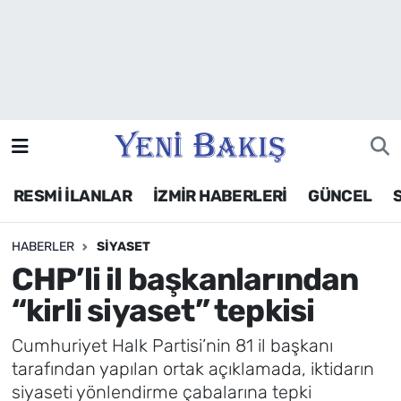
İzmir
Güncel
Ekonomi
RESMİ İLANLAR
İZMİR HABERLERİ
GÜNCEL
Siyaset
HABERLER
SIYASET
Asayiş / Polis-Adliye
CHP’li il başkanlarından
Spor
“kirli siyaset” tepkisi
Magazin
Cumhuriyet Halk Partisi’nin 81 il başkanı
tarafından yapılan ortak açıklamada, iktidarın
Foto Galeri
siyaseti yönlendirme çabalarına tepki