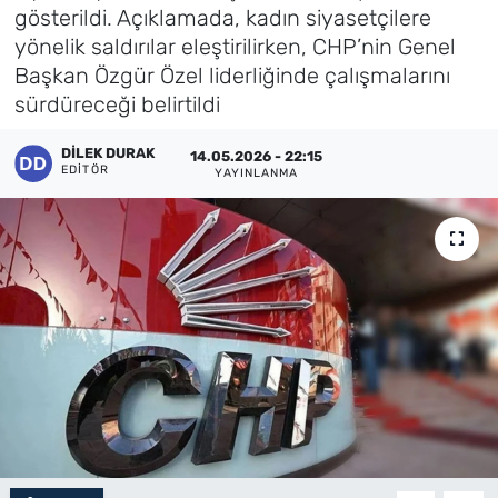
gösterildi. Açıklamada, kadın siyasetçilere
Künye
yönelik saldırılar eleştirilirken, CHP’nin Genel
Başkan Özgür Özel liderliğinde çalışmalarını
İletişim
sürdüreceği belirtildi
DILEK DURAK
14.05.2026 - 22:15
EDITÖR
YAYINLANMA