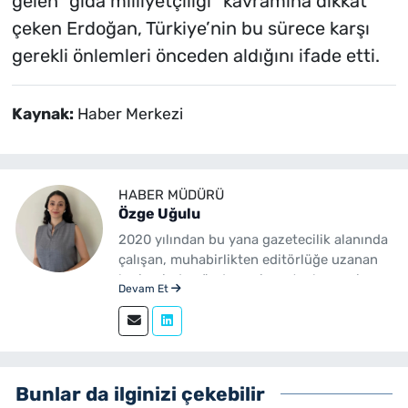
gelen “gıda milliyetçiliği” kavramına dikkat
çeken Erdoğan, Türkiye’nin bu sürece karşı
gerekli önlemleri önceden aldığını ifade etti.
Kaynak:
Haber Merkezi
HABER MÜDÜRÜ
Özge Uğulu
2020 yılından bu yana gazetecilik alanında
çalışan, muhabirlikten editörlüğe uzanan
kariyerinde gündem, siyaset, ekonomi,
Devam Et
yerel yönetimler ve özel haberler başta
olmak üzere birçok alanda içerik üreten bir
gazetecidir. Ege Üniversitesi İletişim
Fakültesi Gazetecilik mezunudur.
yenibakishaber.com'da Haber Müdürü
Bunlar da ilginizi çekebilir
olarak çalışmalarını sürdürmektedir.