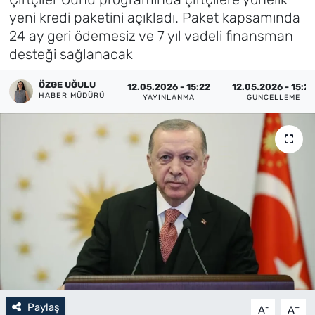
yeni kredi paketini açıkladı. Paket kapsamında
Künye
24 ay geri ödemesiz ve 7 yıl vadeli finansman
desteği sağlanacak
İletişim
ÖZGE UĞULU
12.05.2026 - 15:22
12.05.2026 - 15:23
HABER MÜDÜRÜ
YAYINLANMA
GÜNCELLEME
Paylaş
-
+
A
A