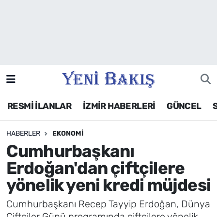
İzmir
Güncel
Ekonomi
RESMİ İLANLAR
İZMİR HABERLERİ
GÜNCEL
Siyaset
HABERLER
EKONOMI
Asayiş / Polis-Adliye
Cumhurbaşkanı
Spor
Erdoğan'dan çiftçilere
yönelik yeni kredi müjdesi
Magazin
Cumhurbaşkanı Recep Tayyip Erdoğan, Dünya
Foto Galeri
Çiftçiler Günü programında çiftçilere yönelik