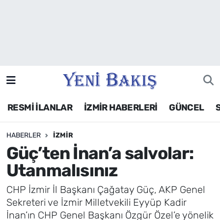
İzmir
Güncel
Ekonomi
RESMİ İLANLAR
İZMİR HABERLERİ
GÜNCEL
Siyaset
HABERLER
İZMIR
Asayiş / Polis-Adliye
Güç’ten İnan’a salvolar:
Spor
Utanmalısınız
Magazin
CHP İzmir İl Başkanı Çağatay Güç, AKP Genel
Sekreteri ve İzmir Milletvekili Eyyüp Kadir
Foto Galeri
İnan’ın CHP Genel Başkanı Özgür Özel’e yönelik