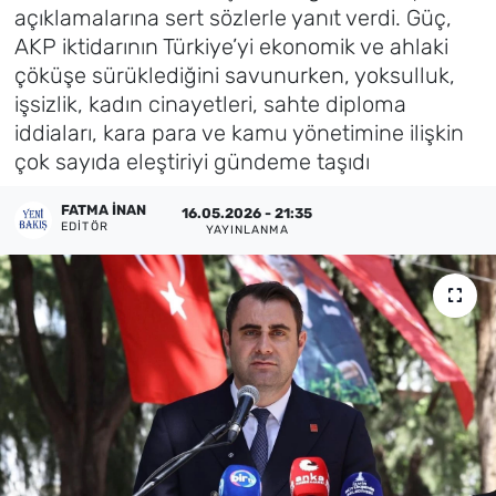
açıklamalarına sert sözlerle yanıt verdi. Güç,
Künye
AKP iktidarının Türkiye’yi ekonomik ve ahlaki
çöküşe sürüklediğini savunurken, yoksulluk,
İletişim
işsizlik, kadın cinayetleri, sahte diploma
iddiaları, kara para ve kamu yönetimine ilişkin
çok sayıda eleştiriyi gündeme taşıdı
FATMA İNAN
16.05.2026 - 21:35
EDITÖR
YAYINLANMA