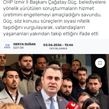
CHP İzmir İl Başkanı Çağatay Güç, belediyelere
yönelik yürütülen soruşturmaların hizmet
Künye
üretimini engellemeyi amaçladığını savundu.
Güç, söz konusu süreçlerin siyasi nitelik
İletişim
taşıdığını vurgulayarak, vatandaşların
yaşananları yakından takip ettiğini ifade etti
DERYA DUĞAN
03.06.2026 - 13:46
EDITÖR
YAYINLANMA