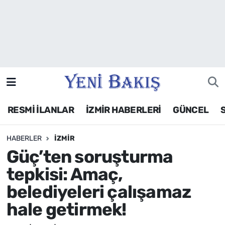
İzmir
Güncel
Ekonomi
RESMİ İLANLAR
İZMİR HABERLERİ
GÜNCEL
Siyaset
HABERLER
İZMIR
Asayiş / Polis-Adliye
Güç’ten soruşturma
Spor
tepkisi: Amaç,
belediyeleri çalışamaz
Magazin
hale getirmek!
Foto Galeri