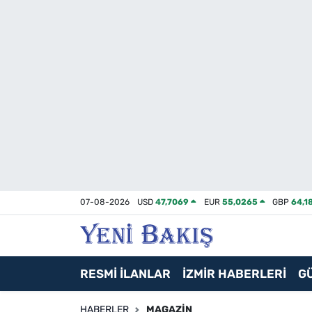
İzmir
Güncel
Ekonomi
Siyaset
Asayiş / Polis-Adliye
07-08-2026
USD
47,7069
EUR
55,0265
GBP
64,1
Spor
Magazin
RESMİ İLANLAR
İZMİR HABERLERİ
G
Foto Galeri
HABERLER
MAGAZIN