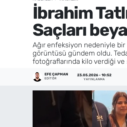
İbrahim Tatl
Künye
Saçları beyaz
İletişim
Ağır enfeksiyon nedeniyle bir 
görüntüsü gündem oldu. Tedavi
fotoğraflarında kilo verdiği ve
EFE ÇAPMAN
23.05.2026 - 10:52
EDITÖR
YAYINLANMA