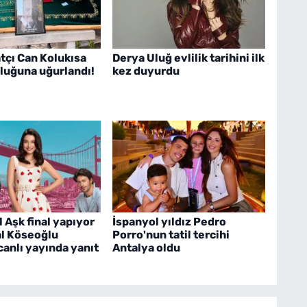
tçı Can Kolukısa
Derya Uluğ evlilik tarihini ilk
luğuna uğurlandı!
kez duyurdu
Aşk final yapıyor
İspanyol yıldız Pedro
l Köseoğlu
Porro'nun tatil tercihi
canlı yayında yanıt
Antalya oldu