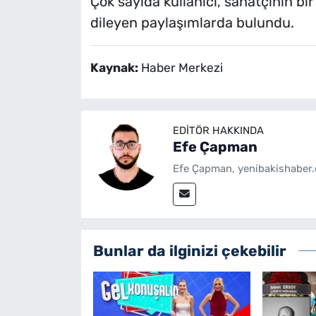
Çok sayıda kullanıcı, sanatçının b
dileyen paylaşımlarda bulundu.
Kaynak:
Haber Merkezi
EDITÖR HAKKINDA
Efe Çapman
Efe Çapman, yenibakishaber.
Bunlar da ilginizi çekebilir