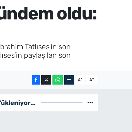
 gündem oldu:
brahim Tatlıses’in son
ıses’in paylaşılan son
-
+
A
A
Yükleniyor...