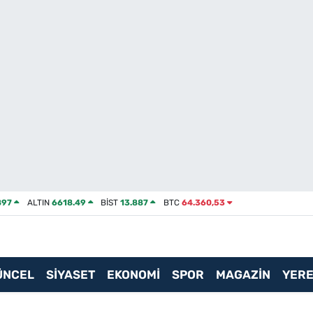
897
ALTIN
6618.49
BİST
13.887
BTC
64.360,53
ÜNCEL
SİYASET
EKONOMİ
SPOR
MAGAZİN
YERE