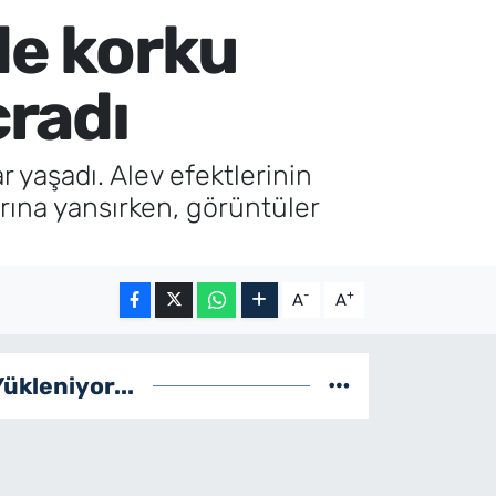
de korku
çradı
r yaşadı. Alev efektlerinin
rına yansırken, görüntüler
-
+
A
A
Yükleniyor...