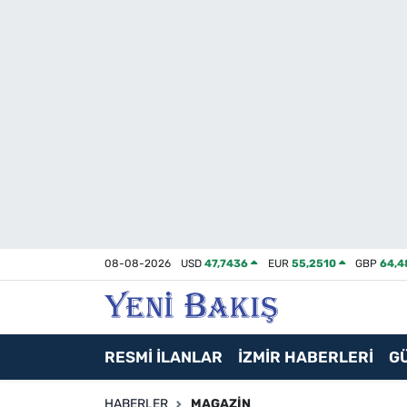
İzmir
Güncel
Ekonomi
Siyaset
Asayiş / Polis-Adliye
08-08-2026
USD
47,7436
EUR
55,2510
GBP
64,4
Spor
Magazin
RESMİ İLANLAR
İZMİR HABERLERİ
G
Foto Galeri
HABERLER
MAGAZIN