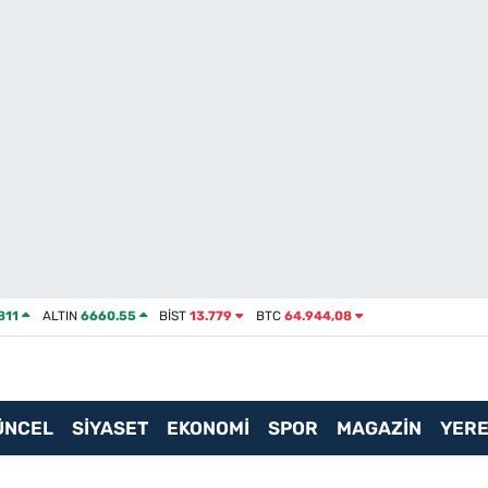
811
ALTIN
6660.55
BİST
13.779
BTC
64.944,08
ÜNCEL
SİYASET
EKONOMİ
SPOR
MAGAZİN
YERE