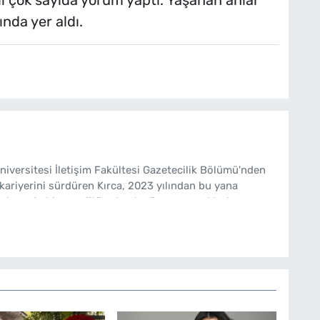
gili çok sayıda yorum yaptı. Yaşanan anlar
nda yer aldı.
Üniversitesi İletişim Fakültesi Gazetecilik Bölümü'nden
kariyerini sürdüren Kırca, 2023 yılından bu yana
de muhabir ve editör olarak görev yapmaktadır.