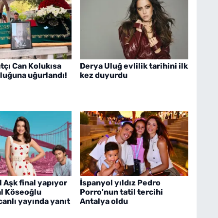
tçı Can Kolukısa
Derya Uluğ evlilik tarihini ilk
luğuna uğurlandı!
kez duyurdu
Aşk final yapıyor
İspanyol yıldız Pedro
l Köseoğlu
Porro'nun tatil tercihi
canlı yayında yanıt
Antalya oldu