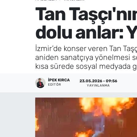
Tan Taşçı'nı
Künye
dolu anlar: 
İletişim
İzmir’de konser veren Tan Taşçı
aniden sanatçıya yönelmesi s
kısa sürede sosyal medyada 
İPEK KIRCA
23.05.2026 - 09:56
EDITÖR
YAYINLANMA