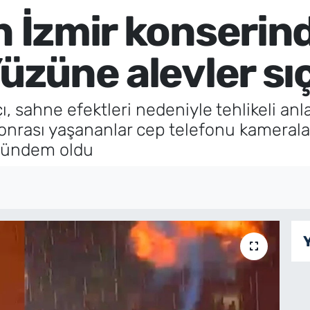
n İzmir konserin
Yüzüne alevler sı
, sahne efektleri nedeniyle tehlikeli anla
onrası yaşananlar cep telefonu kamerala
gündem oldu