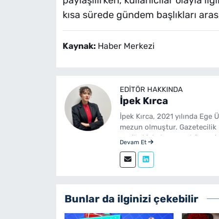
paylaşılırken, kullanıcılar olayla il
kısa sürede gündem başlıkları arası
Kaynak:
Haber Merkezi
EDITÖR HAKKINDA
İpek Kırca
İpek Kırca, 2021 yılında Ege 
mezun olmuştur. Gazetecilik 
yenibakishaber.com bünyesin
Devam Et
Bunlar da ilginizi çekebilir