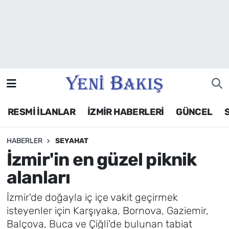
İzmir
Güncel
Ekonomi
RESMİ İLANLAR
İZMİR HABERLERİ
GÜNCEL
Siyaset
HABERLER
SEYAHAT
Asayiş / Polis-Adliye
İzmir'in en güzel piknik
Spor
alanları
Magazin
İzmir'de doğayla iç içe vakit geçirmek
isteyenler için Karşıyaka, Bornova, Gaziemir,
Foto Galeri
Balçova, Buca ve Çiğli'de bulunan tabiat