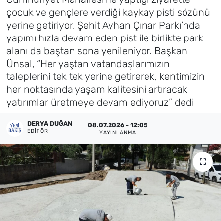
çocuk ve gençlere verdiği kaykay pisti sözünü
Künye
yerine getiriyor. Şehit Ayhan Çınar Parkı’nda
yapımı hızla devam eden pist ile birlikte park
İletişim
alanı da baştan sona yenileniyor. Başkan
Ünsal, “Her yaştan vatandaşlarımızın
taleplerini tek tek yerine getirerek, kentimizin
her noktasında yaşam kalitesini artıracak
yatırımlar üretmeye devam ediyoruz” dedi
DERYA DUĞAN
08.07.2026 - 12:05
EDITÖR
YAYINLANMA