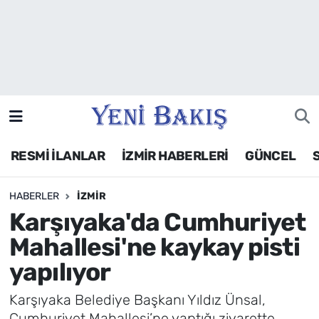
İzmir
Güncel
Ekonomi
RESMİ İLANLAR
İZMİR HABERLERİ
GÜNCEL
Siyaset
HABERLER
İZMIR
Asayiş / Polis-Adliye
Karşıyaka'da Cumhuriyet
Spor
Mahallesi'ne kaykay pisti
yapılıyor
Magazin
Karşıyaka Belediye Başkanı Yıldız Ünsal,
Foto Galeri
Cumhuriyet Mahallesi’ne yaptığı ziyarette