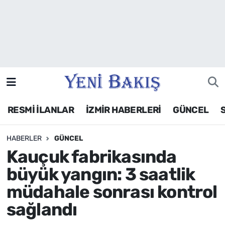
İzmir
Güncel
Ekonomi
RESMİ İLANLAR
İZMİR HABERLERİ
GÜNCEL
Siyaset
HABERLER
GÜNCEL
Asayiş / Polis-Adliye
Kauçuk fabrikasında
Spor
büyük yangın: 3 saatlik
müdahale sonrası kontrol
Magazin
sağlandı
Foto Galeri