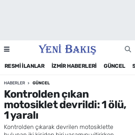
İzmir
Güncel
Ekonomi
RESMİ İLANLAR
İZMİR HABERLERİ
GÜNCEL
Siyaset
HABERLER
GÜNCEL
Asayiş / Polis-Adliye
Kontrolden çıkan
Spor
motosiklet devrildi: 1 ölü,
1 yaralı
Magazin
Kontrolden çıkarak devrilen motosiklette
Foto Galeri
bulunan iki kişiden biri yaşamını yitirirken,