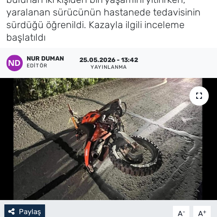
yaralanan sürücünün hastanede tedavisinin
Künye
sürdüğü öğrenildi. Kazayla ilgili inceleme
başlatıldı
İletişim
NUR DUMAN
25.05.2026 - 13:42
EDITÖR
YAYINLANMA
Paylaş
-
+
A
A