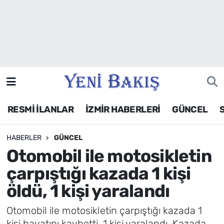
İzmir
Güncel
Ekonomi
RESMİ İLANLAR
İZMİR HABERLERİ
GÜNCEL
Siyaset
HABERLER
GÜNCEL
Asayiş / Polis-Adliye
Otomobil ile motosikletin
Spor
çarpıştığı kazada 1 kişi
öldü, 1 kişi yaralandı
Magazin
Otomobil ile motosikletin çarpıştığı kazada 1
Foto Galeri
kişi hayatını kaybetti, 1 kişi yaralandı. Kazada