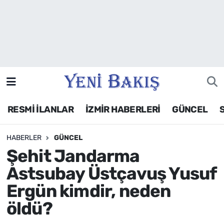
İzmir
Güncel
Ekonomi
RESMİ İLANLAR
İZMİR HABERLERİ
GÜNCEL
Siyaset
HABERLER
GÜNCEL
Asayiş / Polis-Adliye
Şehit Jandarma
Spor
Astsubay Üstçavuş Yusuf
Ergün kimdir, neden
Magazin
öldü?
Foto Galeri