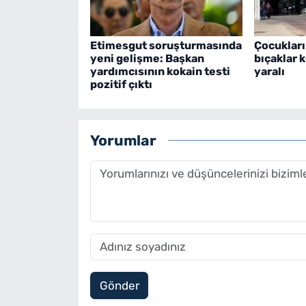
Etimesgut soruşturmasında
Çocukları
yeni gelişme: Başkan
bıçaklar k
yardımcısının kokain testi
yaralı
pozitif çıktı
Yorumlar
Gönder