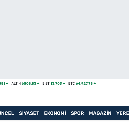
581
ALTIN
6508.83
BİST
13.703
BTC
64.927,78
ÜNCEL
SİYASET
EKONOMİ
SPOR
MAGAZİN
YERE