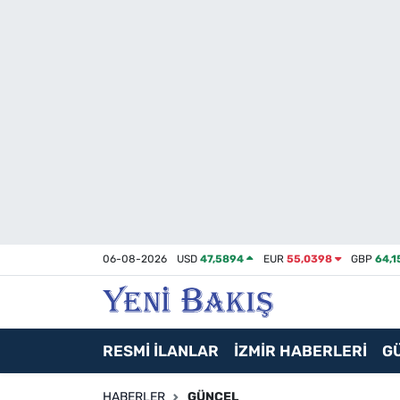
İzmir
Güncel
Ekonomi
Siyaset
Asayiş / Polis-Adliye
06-08-2026
USD
47,5894
EUR
55,0398
GBP
64,1
Spor
Magazin
RESMİ İLANLAR
İZMİR HABERLERİ
G
Foto Galeri
HABERLER
GÜNCEL