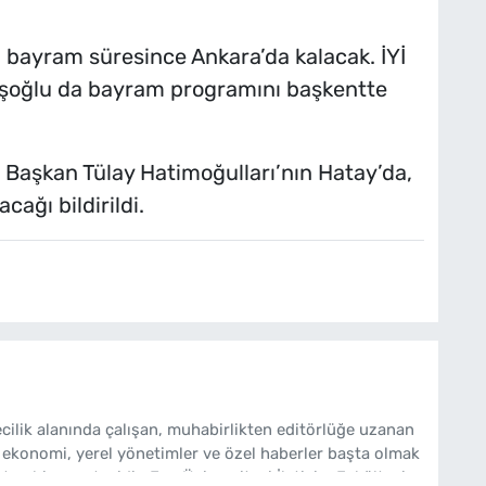
 bayram süresince Ankara’da kalacak. İYİ
işoğlu da bayram programını başkentte
 Başkan Tülay Hatimoğulları’nın Hatay’da,
cağı bildirildi.
cilik alanında çalışan, muhabirlikten editörlüğe uzanan
 ekonomi, yerel yönetimler ve özel haberler başta olmak
ten bir gazetecidir. Ege Üniversitesi İletişim Fakültesi