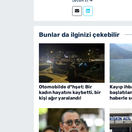
Devam Et
Gazetecilik mezunudur. yeni
sürdürmektedir.
Bunlar da ilginizi çekebilir
Otomobilde d*hşet: Bir
Kayıp ihb
kadın hayatını kaybetti, bir
başlatıla
kişi ağır yaralandı!
haberle s