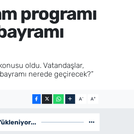
ram programı
r bayramı
 konusu oldu. Vatandaşlar,
er bayramı nerede geçirecek?”
-
+
A
A
Yükleniyor...