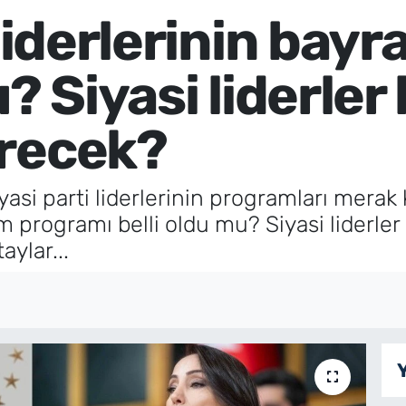
 liderlerinin bay
u? Siyasi liderle
irecek?
asi parti liderlerinin programları merak
ram programı belli oldu mu? Siyasi liderl
aylar...