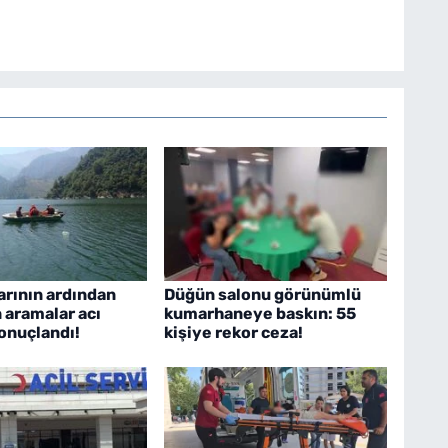
bakishaber.com'da Haber Müdürü olarak çalışmalarını
arının ardından
Düğün salonu görünümlü
n aramalar acı
kumarhaneye baskın: 55
onuçlandı!
kişiye rekor ceza!