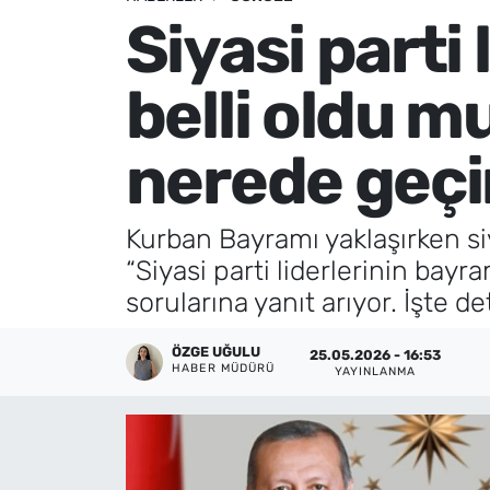
Siyasi parti
Künye
belli oldu m
İletişim
nerede geç
Kurban Bayramı yaklaşırken siy
“Siyasi parti liderlerinin bay
sorularına yanıt arıyor. İşte det
ÖZGE UĞULU
25.05.2026 - 16:53
HABER MÜDÜRÜ
YAYINLANMA