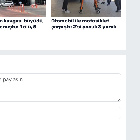
n kavgası büyüdü,
Otomobil ile motosiklet
onuştu: 1 ölü, 5
çarpıştı: 2'si çocuk 3 yaralı