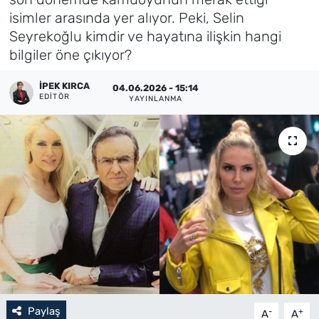
isimler arasında yer alıyor. Peki, Selin
Künye
Seyrekoğlu kimdir ve hayatına ilişkin hangi
bilgiler öne çıkıyor?
İletişim
İPEK KIRCA
04.06.2026 - 15:14
EDITÖR
YAYINLANMA
Paylaş
-
+
A
A