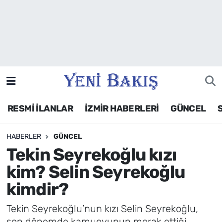
İzmir
Güncel
Ekonomi
RESMİ İLANLAR
İZMİR HABERLERİ
GÜNCEL
Siyaset
HABERLER
GÜNCEL
Asayiş / Polis-Adliye
Tekin Seyrekoğlu kızı
Spor
kim? Selin Seyrekoğlu
kimdir?
Magazin
Tekin Seyrekoğlu’nun kızı Selin Seyrekoğlu,
Foto Galeri
son dönemde kamuoyunun merak ettiği