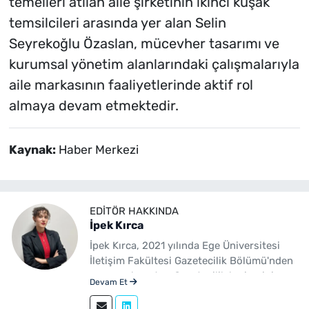
temelleri atılan aile şirketinin ikinci kuşak
temsilcileri arasında yer alan Selin
Seyrekoğlu Özaslan, mücevher tasarımı ve
kurumsal yönetim alanlarındaki çalışmalarıyla
aile markasının faaliyetlerinde aktif rol
almaya devam etmektedir.
Kaynak:
Haber Merkezi
EDITÖR HAKKINDA
İpek Kırca
İpek Kırca, 2021 yılında Ege Üniversitesi
İletişim Fakültesi Gazetecilik Bölümü'nden
mezun olmuştur. Gazetecilik kariyerini
Devam Et
sürdüren Kırca, 2023 yılından bu yana
yenibakishaber.com bünyesinde muhabir