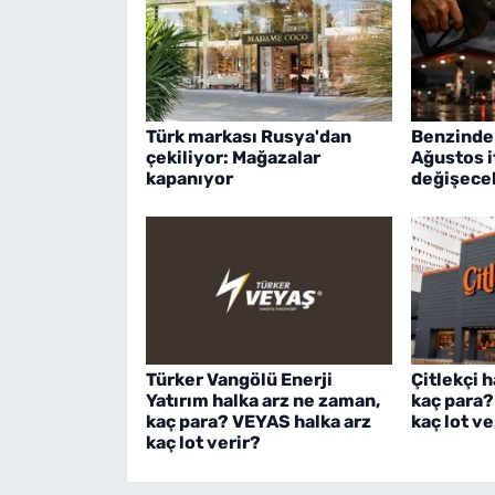
Türk markası Rusya'dan
Benzinde 
çekiliyor: Mağazalar
Ağustos it
kapanıyor
değişece
Türker Vangölü Enerji
Çitlekçi 
Yatırım halka arz ne zaman,
kaç para?
kaç para? VEYAS halka arz
kaç lot ve
kaç lot verir?