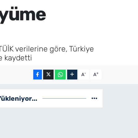
büyüme
TÜİK verilerine göre, Türkiye
 kaydetti
-
+
A
A
Yükleniyor...