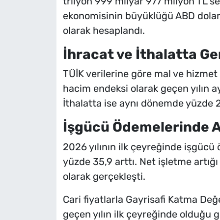
trilyon 999 milyar 977 milyon TL s
ekonomisinin büyüklüğü ABD doları
olarak hesaplandı.
İhracat ve İthalatta G
TÜİK verilerine göre mal ve hizmet i
hacim endeksi olarak geçen yılın a
İthalatta ise aynı dönemde yüzde 2
İşgücü Ödemelerinde A
2026 yılının ilk çeyreğinde işgücü
yüzde 35,9 arttı. Net işletme artığı
olarak gerçekleşti.
Cari fiyatlarla Gayrisafi Katma Değ
geçen yılın ilk çeyreğinde olduğu g