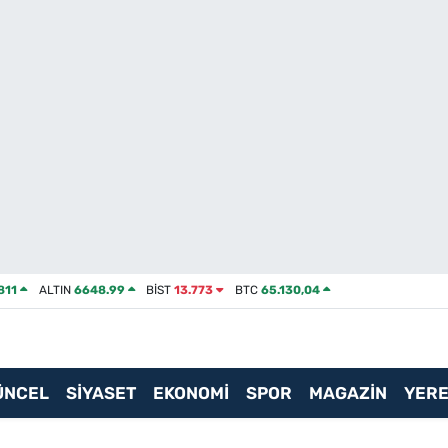
811
ALTIN
6648.99
BİST
13.773
BTC
65.130,04
ÜNCEL
SİYASET
EKONOMİ
SPOR
MAGAZİN
YERE