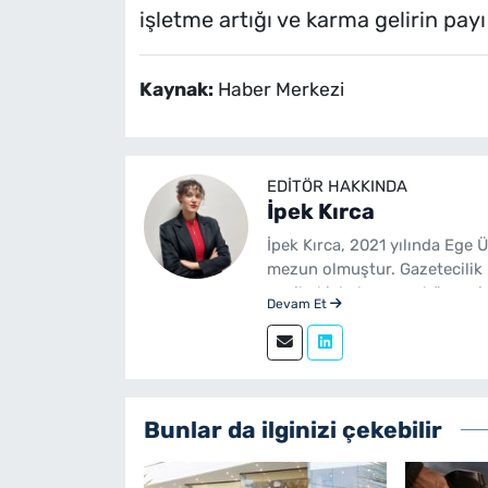
işletme artığı ve karma gelirin payı
Kaynak:
Haber Merkezi
EDITÖR HAKKINDA
İpek Kırca
İpek Kırca, 2021 yılında Ege 
mezun olmuştur. Gazetecilik 
yenibakishaber.com bünyesin
Devam Et
Bunlar da ilginizi çekebilir