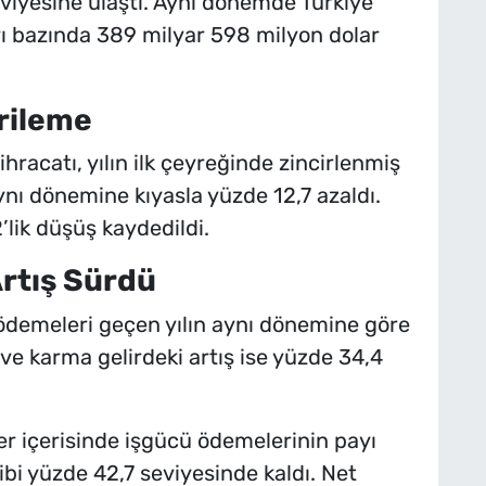
eviyesine ulaştı. Aynı dönemde Türkiye
 bazında 389 milyar 598 milyon dolar
erileme
hracatı, yılın ilk çeyreğinde zincirlenmiş
ynı dönemine kıyasla yüzde 12,7 azaldı.
’lik düşüş kaydedildi.
rtış Sürdü
 ödemeleri geçen yılın aynı dönemine göre
 ve karma gelirdeki artış ise yüzde 34,4
er içerisinde işgücü ödemelerinin payı
ibi yüzde 42,7 seviyesinde kaldı. Net