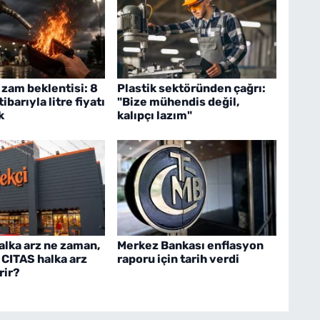
zam beklentisi: 8
Plastik sektöründen çağrı:
ibarıyla litre fiyatı
"Bize mühendis değil,
k
kalıpçı lazım"
halka arz ne zaman,
Merkez Bankası enflasyon
 CITAS halka arz
raporu için tarih verdi
rir?