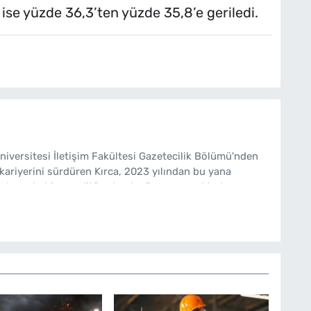
 ise yüzde 36,3’ten yüzde 35,8’e geriledi.
Üniversitesi İletişim Fakültesi Gazetecilik Bölümü'nden
kariyerini sürdüren Kırca, 2023 yılından bu yana
de muhabir ve editör olarak görev yapmaktadır.