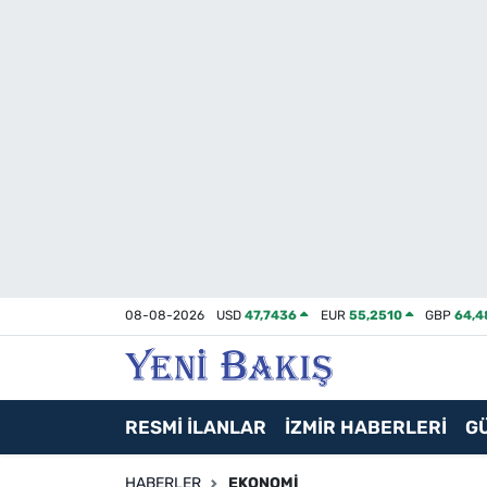
İzmir
Güncel
Ekonomi
Siyaset
Asayiş / Polis-Adliye
08-08-2026
USD
47,7436
EUR
55,2510
GBP
64,4
Spor
Magazin
RESMİ İLANLAR
İZMİR HABERLERİ
G
Foto Galeri
HABERLER
EKONOMI