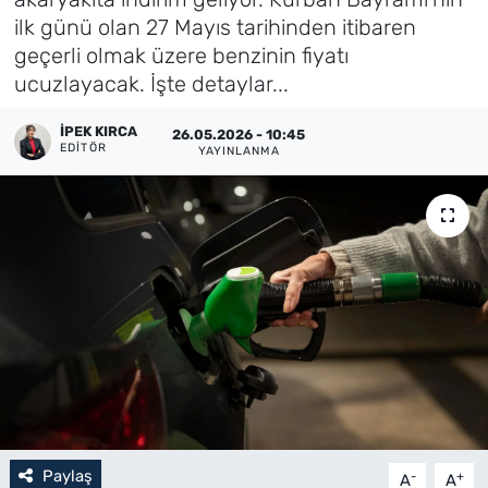
ilk günü olan 27 Mayıs tarihinden itibaren
Künye
geçerli olmak üzere benzinin fiyatı
ucuzlayacak. İşte detaylar...
İletişim
İPEK KIRCA
26.05.2026 - 10:45
EDITÖR
YAYINLANMA
Paylaş
-
+
A
A