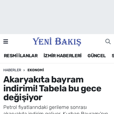
İzmir
Güncel
Ekonomi
RESMİ İLANLAR
İZMİR HABERLERİ
GÜNCEL
Siyaset
HABERLER
EKONOMI
Asayiş / Polis-Adliye
Akaryakıta bayram
Spor
indirimi! Tabela bu gece
değişiyor
Magazin
Petrol fiyatlarındaki gerileme sonrası
Foto Galeri
akaryakıta indirim geliyor. Kurban Bayramı'nın