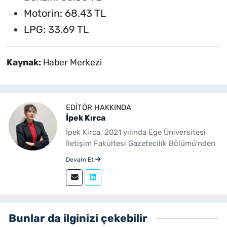
Motorin: 68.43 TL
LPG: 33.69 TL
Kaynak:
Haber Merkezi
EDITÖR HAKKINDA
İpek Kırca
İpek Kırca, 2021 yılında Ege Üniversitesi
İletişim Fakültesi Gazetecilik Bölümü'nden
mezun olmuştur. Gazetecilik kariyerini
Devam Et
sürdüren Kırca, 2023 yılından bu yana
yenibakishaber.com bünyesinde muhabir
ve editör olarak görev yapmaktadır.
Bunlar da ilginizi çekebilir