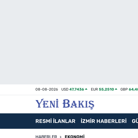
İzmir
Güncel
Ekonomi
Siyaset
Asayiş / Polis-Adliye
08-08-2026
USD
47,7436
EUR
55,2510
GBP
64,4
Spor
Magazin
RESMİ İLANLAR
İZMİR HABERLERİ
G
Foto Galeri
HABERLER
EKONOMI