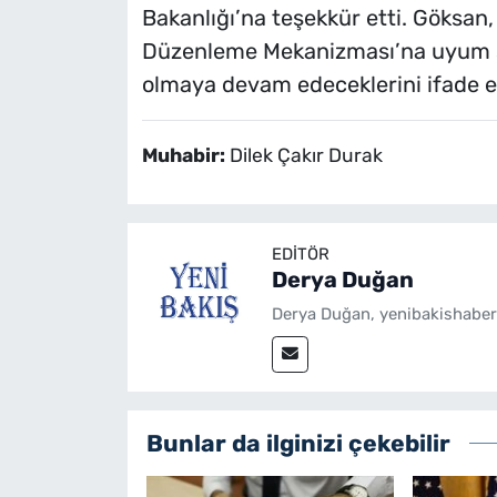
Bakanlığı’na teşekkür etti. Göksan
Düzenleme Mekanizması’na uyum sü
olmaya devam edeceklerini ifade et
Muhabir:
Dilek Çakır Durak
EDITÖR
Derya Duğan
Derya Duğan, yenibakishaber
Bunlar da ilginizi çekebilir