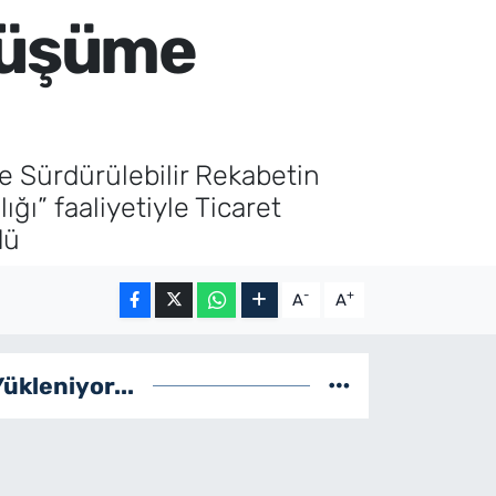
önüşüme
de Sürdürülebilir Rekabetin
ı” faaliyetiyle Ticaret
dü
-
+
A
A
Yükleniyor...