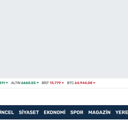
811
ALTIN
6660.55
BİST
13.779
BTC
64.944,08
ÜNCEL
SİYASET
EKONOMİ
SPOR
MAGAZİN
YERE