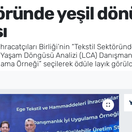
töründe yeşil d
ı
racatçıları Birliği’nin “Tekstil Sektörün
 “Yaşam Döngüsü Analizi (LCA) Danışmanlığ
lama Örneği” seçilerek ödüle layık görül