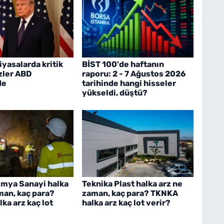
iyasalarda kritik
BİST 100'de haftanın
zler ABD
raporu: 2 - 7 Ağustos 2026
de
tarihinde hangi hisseler
yükseldi, düştü?
imya Sanayi halka
Teknika Plast halka arz ne
man, kaç para?
zaman, kaç para? TKNKA
ka arz kaç lot
halka arz kaç lot verir?