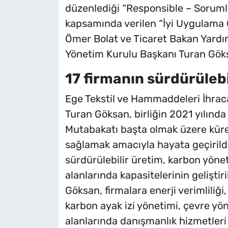
düzenlediği “Responsible – Sorumlu
kapsamında verilen “İyi Uygulama Ö
Ömer Bolat ve Ticaret Bakan Yardı
Yönetim Kurulu Başkanı Turan Göks
17 firmanın sürdürülebil
Ege Tekstil ve Hammaddeleri İhraca
Turan Göksan, birliğin 2021 yılında
Mutabakatı başta olmak üzere kür
sağlamak amacıyla hayata geçirildi
sürdürülebilir üretim, karbon yöneti
alanlarında kapasitelerinin gelişti
Göksan, firmalara enerji verimliliği
karbon ayak izi yönetimi, çevre yö
alanlarında danışmanlık hizmetler