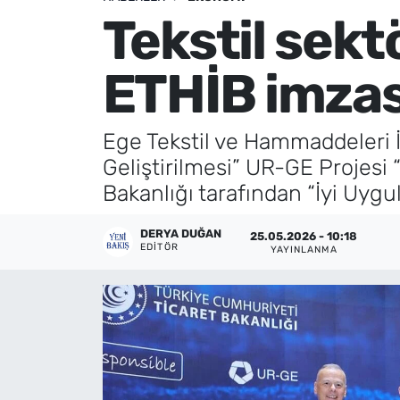
Tekstil sek
Künye
ETHİB imzas
İletişim
Ege Tekstil ve Hammaddeleri İh
Geliştirilmesi” UR-GE Projesi
Bakanlığı tarafından “İyi Uygu
DERYA DUĞAN
25.05.2026 - 10:18
EDITÖR
YAYINLANMA