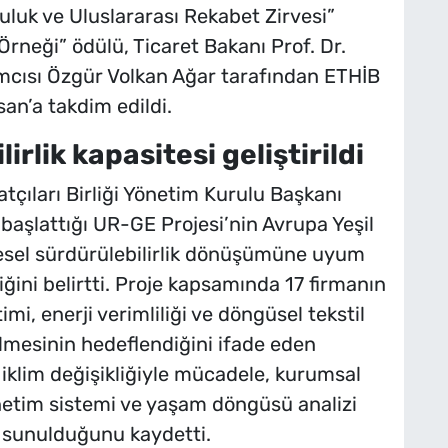
luk ve Uluslararası Rekabet Zirvesi”
rneği” ödülü, Ticaret Bakanı Prof. Dr.
mcısı Özgür Volkan Ağar tarafından ETHİB
an’a takdim edildi.
irlik kapasitesi geliştirildi
tçıları Birliği Yönetim Kurulu Başkanı
 başlattığı UR-GE Projesi’nin Avrupa Yeşil
esel sürdürülebilirlik dönüşümüne uyum
ğini belirtti. Proje kapsamında 17 firmanın
mi, enerji verimliliği ve döngüsel tekstil
rilmesinin hedeflendiğini ifade eden
, iklim değişikliğiyle mücadele, kurumsal
netim sistemi ve yaşam döngüsü analizi
i sunulduğunu kaydetti.