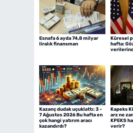
Esnafa 6 ayda 74,8 milyar
Küresel p
liralık finansman
hafta: Gö
verilerin
Kazanç dudak uçuklattı: 3 -
Kapeks K
7 Ağustos 2026 Bu hafta en
arz ne za
çok hangi yatırım aracı
KPEKS hal
kazandırdı?
verir?