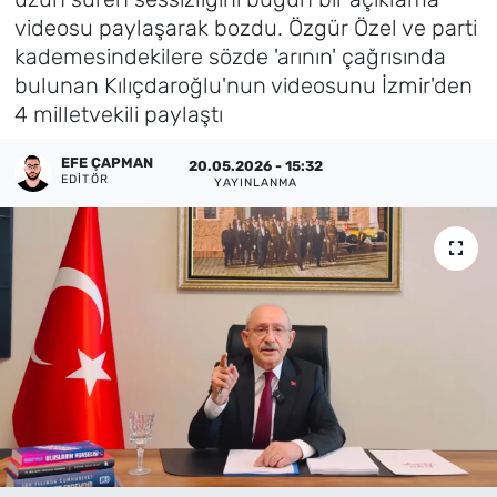
videosu paylaşarak bozdu. Özgür Özel ve parti
Künye
kademesindekilere sözde 'arının' çağrısında
bulunan Kılıçdaroğlu'nun videosunu İzmir'den
İletişim
4 milletvekili paylaştı
EFE ÇAPMAN
20.05.2026 - 15:32
EDITÖR
YAYINLANMA