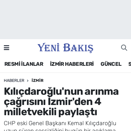
İzmir
Güncel
Ekonomi
RESMİ İLANLAR
İZMİR HABERLERİ
GÜNCEL
Siyaset
HABERLER
İZMIR
Asayiş / Polis-Adliye
Kılıçdaroğlu'nun arınma
Spor
çağrısını İzmir'den 4
milletvekili paylaştı
Magazin
CHP eski Genel Başkanı Kemal Kılıçdaroğlu
Foto Galeri
uzun süren sessizliğini bugün bir açıklama