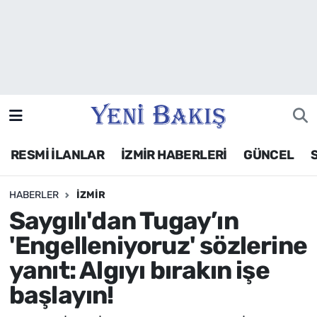
İzmir
Güncel
Ekonomi
RESMİ İLANLAR
İZMİR HABERLERİ
GÜNCEL
Siyaset
HABERLER
İZMIR
Asayiş / Polis-Adliye
Saygılı'dan Tugay’ın
Spor
'Engelleniyoruz' sözlerine
yanıt: Algıyı bırakın işe
Magazin
başlayın!
Foto Galeri