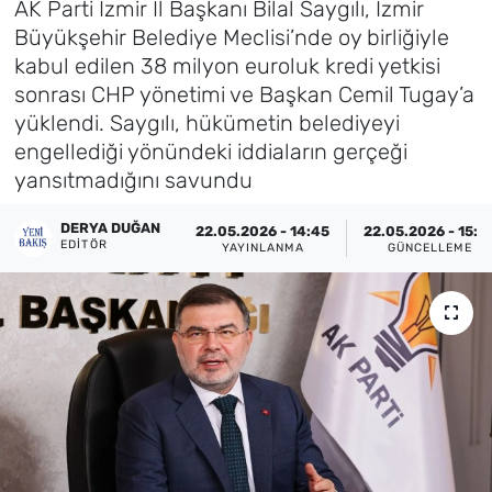
AK Parti İzmir İl Başkanı Bilal Saygılı, İzmir
Büyükşehir Belediye Meclisi’nde oy birliğiyle
Künye
kabul edilen 38 milyon euroluk kredi yetkisi
sonrası CHP yönetimi ve Başkan Cemil Tugay’a
İletişim
yüklendi. Saygılı, hükümetin belediyeyi
engellediği yönündeki iddiaların gerçeği
yansıtmadığını savundu
DERYA DUĞAN
22.05.2026 - 14:45
22.05.2026 - 15:2
EDITÖR
YAYINLANMA
GÜNCELLEME