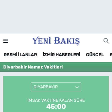
İzmir
Güncel
Ekonomi
RESMİ İLANLAR
İZMİR HABERLERİ
GÜNCEL
Siyaset
Diyarbakir Namaz Vakitleri
Asayiş / Polis-Adliye
Spor
DİYARBAKIR
Magazin
İMSAK VAKTINE KALAN SÜRE
45:00
Foto Galeri