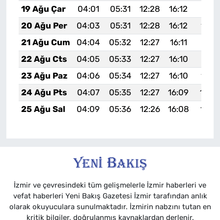
19 Ağu Çar
04:01
05:31
12:28
16:12
19:15
20 Ağu Per
04:03
05:31
12:28
16:12
19:1
21 Ağu Cum
04:04
05:32
12:27
16:11
19:13
22 Ağu Cts
04:05
05:33
12:27
16:10
19:11
23 Ağu Paz
04:06
05:34
12:27
16:10
19:1
24 Ağu Pts
04:07
05:35
12:27
16:09
19:0
25 Ağu Sal
04:09
05:36
12:26
16:08
19:0
İzmir ve çevresindeki tüm gelişmelerle İzmir haberleri ve
vefat haberleri Yeni Bakış Gazetesi İzmir tarafından anlık
olarak okuyuculara sunulmaktadır. İzmirin nabzını tutan en
kritik bilgiler, doğrulanmış kaynaklardan derlenir.