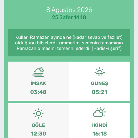
8 Ağustos 2026
Künye
25 Safer 1448
İletişim
Kullar, Ramazan ayında ne (kadar sevap ve fazilet)
olduğunu bilselerdi, ümmetim, senenin tamamının
Ramazan olmasını temenni ederdi. (Hadis-i şerif)
İMSAK
GÜNEŞ
03:48
05:21
ÖĞLE
İKINDI
12:30
16:18