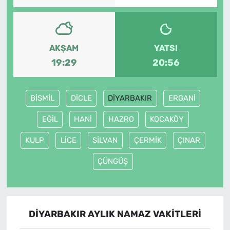
AKŞAM
YATSI
19:29
20:56
BİSMİL
DİCLE
DİYARBAKIR
ERGANİ
EĞİL
HANİ
HAZRO
KOCAKÖY
KULP
LİCE
SİLVAN
ÇERMİK
ÇINAR
ÇÜNGÜŞ
DİYARBAKIR AYLIK NAMAZ VAKITLERI