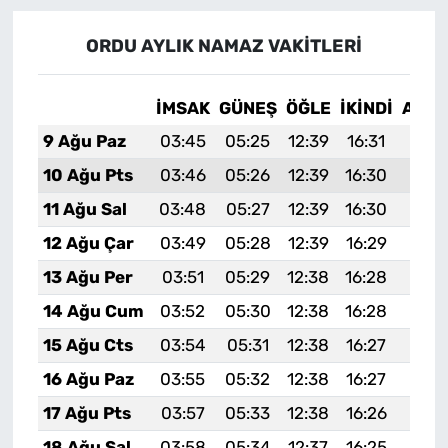
ORDU AYLIK NAMAZ VAKITLERI
İMSAK
GÜNEŞ
ÖĞLE
İKINDI
AKŞ
9 Ağu Paz
03:45
05:25
12:39
16:31
19:4
10 Ağu Pts
03:46
05:26
12:39
16:30
19:4
11 Ağu Sal
03:48
05:27
12:39
16:30
19:4
12 Ağu Çar
03:49
05:28
12:39
16:29
19:3
13 Ağu Per
03:51
05:29
12:38
16:28
19:3
14 Ağu Cum
03:52
05:30
12:38
16:28
19:3
15 Ağu Cts
03:54
05:31
12:38
16:27
19:3
16 Ağu Paz
03:55
05:32
12:38
16:27
19:3
17 Ağu Pts
03:57
05:33
12:38
16:26
19:3
18 Ağu Sal
03:58
05:34
12:37
16:25
19:3