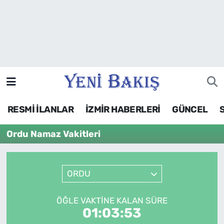
İzmir
Güncel
Ekonomi
RESMİ İLANLAR
İZMİR HABERLERİ
GÜNCEL
Siyaset
Ordu Namaz Vakitleri
Asayiş / Polis-Adliye
Spor
ORDU
Magazin
ÖĞLE VAKTINE KALAN SÜRE
01:03:53
Foto Galeri