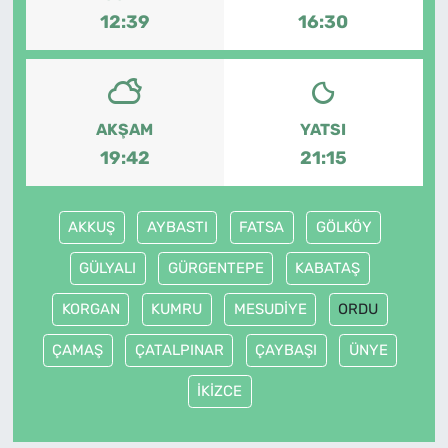
12:39
16:30
AKŞAM
YATSI
19:42
21:15
AKKUŞ
AYBASTI
FATSA
GÖLKÖY
GÜLYALI
GÜRGENTEPE
KABATAŞ
KORGAN
KUMRU
MESUDİYE
ORDU
ÇAMAŞ
ÇATALPINAR
ÇAYBAŞI
ÜNYE
İKİZCE