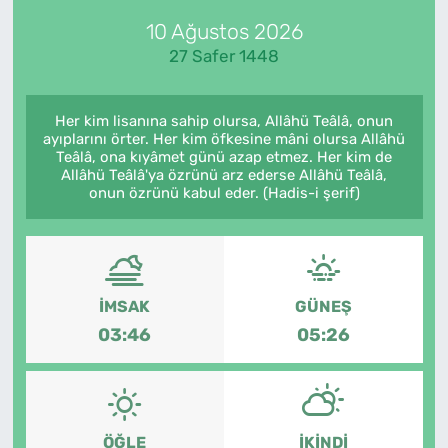
10 Ağustos 2026
Künye
27 Safer 1448
İletişim
Her kim lisanına sahip olursa, Allâhü Teâlâ, onun
ayıplarını örter. Her kim öfkesine mâni olursa Allâhü
Teâlâ, ona kıyâmet günü azap etmez. Her kim de
Allâhü Teâlâ'ya özrünü arz ederse Allâhü Teâlâ,
onun özrünü kabul eder. (Hadis-i şerif)
İMSAK
GÜNEŞ
03:46
05:26
ÖĞLE
İKINDI