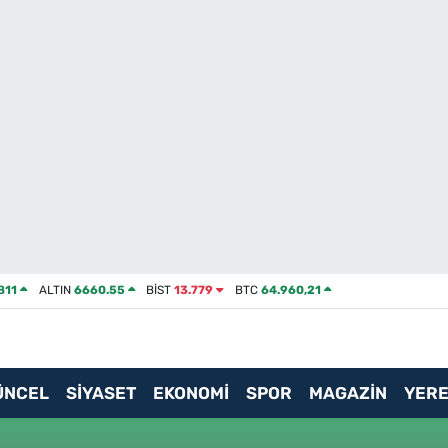
811
ALTIN
6660.55
BİST
13.779
BTC
64.960,21
ÜNCEL
SİYASET
EKONOMİ
SPOR
MAGAZİN
YERE