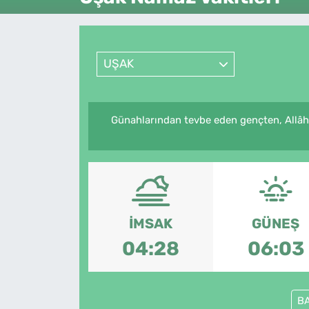
Künye
İletişim
UŞAK
Günahlarından tevbe eden gençten, Allâhü
İMSAK
GÜNEŞ
04:28
06:03
B