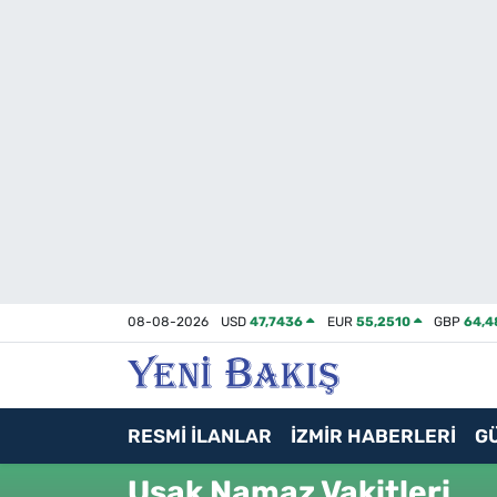
İzmir
Güncel
Ekonomi
Siyaset
Asayiş / Polis-Adliye
08-08-2026
USD
47,7436
EUR
55,2510
GBP
64,4
Spor
Magazin
RESMİ İLANLAR
İZMİR HABERLERİ
G
Foto Galeri
Uşak Namaz Vakitleri