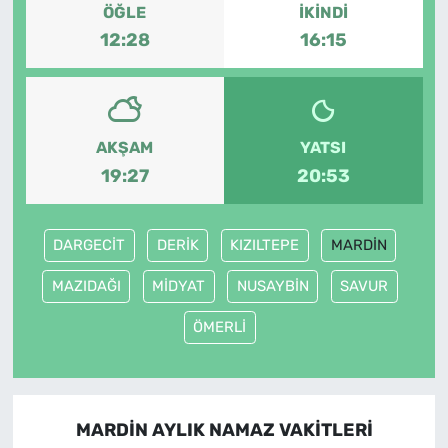
ÖĞLE
İKINDI
12:28
16:15
AKŞAM
YATSI
19:27
20:53
DARGECİT
DERİK
KIZILTEPE
MARDİN
MAZIDAĞI
MİDYAT
NUSAYBİN
SAVUR
ÖMERLİ
MARDİN AYLIK NAMAZ VAKITLERI