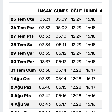
İMSAK
GÜNEŞ
ÖĞLE
İKINDI
AKŞA
25 Tem Cts
03:31
05:09
12:29
16:18
19:3
26 Tem Paz
03:32
05:09
12:29
16:18
19:3
27 Tem Pts
03:33
05:10
12:29
16:18
19:3
28 Tem Sal
03:34
05:11
12:29
16:18
19:3
29 Tem Çar
03:35
05:12
12:29
16:18
19:3
30 Tem Per
03:37
05:13
12:29
16:18
19:3
31 Tem Cum
03:38
05:14
12:28
16:17
19:3
1 Ağu Cts
03:39
05:14
12:28
16:17
19:3
2 Ağu Paz
03:40
05:15
12:28
16:17
19:3
3 Ağu Pts
03:42
05:16
12:28
16:16
19:31
4 Ağu Sal
03:43
05:17
12:28
16:16
19:3