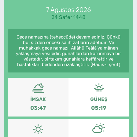
7 Ağustos 2026
Künye
24 Safer 1448
İletişim
Gece namazına (teheccüde) devam ediniz. Çünkü
bu, sizden önceki sâlih zâtların âdetidir. Ve
muhakkak gece namazı, Allâhü Teâlâ'ya mânen
yaklaşmaya vesîledir, günahlardan korunmaya bir
vâsıtadır, birtakım günahlara keffârettir ve
hastalıkları bedenden uzaklaştırır. (Hadis-i şerif)
İMSAK
GÜNEŞ
03:47
05:19