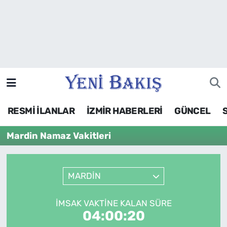
İzmir
Güncel
Ekonomi
RESMİ İLANLAR
İZMİR HABERLERİ
GÜNCEL
Siyaset
Mardin Namaz Vakitleri
Asayiş / Polis-Adliye
Spor
MARDİN
Magazin
İMSAK VAKTINE KALAN SÜRE
04:00:20
Foto Galeri