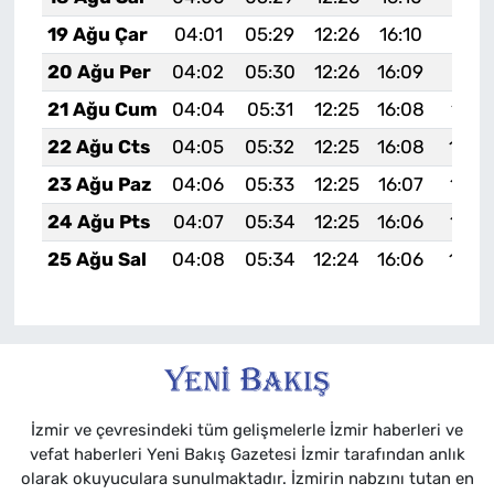
19 Ağu Çar
04:01
05:29
12:26
16:10
19:12
20 Ağu Per
04:02
05:30
12:26
16:09
19:11
21 Ağu Cum
04:04
05:31
12:25
16:08
19:1
22 Ağu Cts
04:05
05:32
12:25
16:08
19:0
23 Ağu Paz
04:06
05:33
12:25
16:07
19:0
24 Ağu Pts
04:07
05:34
12:25
16:06
19:0
25 Ağu Sal
04:08
05:34
12:24
16:06
19:0
İzmir ve çevresindeki tüm gelişmelerle İzmir haberleri ve
vefat haberleri Yeni Bakış Gazetesi İzmir tarafından anlık
olarak okuyuculara sunulmaktadır. İzmirin nabzını tutan en