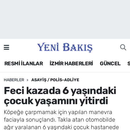
İzmir
Güncel
Ekonomi
RESMİ İLANLAR
İZMİR HABERLERİ
GÜNCEL
Siyaset
HABERLER
ASAYIŞ / POLIS-ADLIYE
Asayiş / Polis-Adliye
Feci kazada 6 yaşındaki
Spor
çocuk yaşamını yitirdi
Magazin
Köpeğe çarpmamak için yapılan manevra
faciayla sonuçlandı. Takla atan otomobilde
Foto Galeri
ağır yaralanan 6 yaşındaki çocuk hastanede