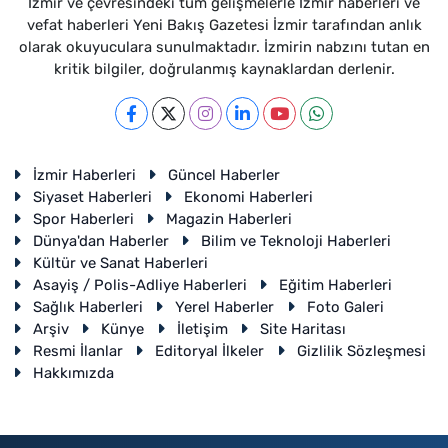
İzmir ve çevresindeki tüm gelişmelerle İzmir haberleri ve
vefat haberleri Yeni Bakış Gazetesi İzmir tarafından anlık
olarak okuyuculara sunulmaktadır. İzmirin nabzını tutan en
kritik bilgiler, doğrulanmış kaynaklardan derlenir.
İzmir Haberleri
Güncel Haberler
Siyaset Haberleri
Ekonomi Haberleri
Spor Haberleri
Magazin Haberleri
Dünya'dan Haberler
Bilim ve Teknoloji Haberleri
Kültür ve Sanat Haberleri
Asayiş / Polis-Adliye Haberleri
Eğitim Haberleri
Sağlık Haberleri
Yerel Haberler
Foto Galeri
Arşiv
Künye
İletişim
Site Haritası
Resmi İlanlar
Editoryal İlkeler
Gizlilik Sözleşmesi
Hakkımızda