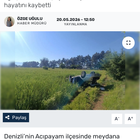
hayatını kaybetti
Künye
ÖZGE UĞULU
20.05.2026 - 12:50
HABER MÜDÜRÜ
YAYINLANMA
İletişim
Paylaş
-
+
A
A
Denizli’nin Acıpayam ilçesinde meydana