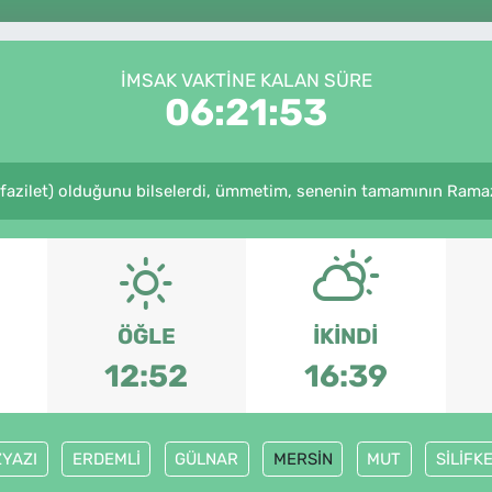
İMSAK VAKTINE KALAN SÜRE
06:21:53
fazilet) olduğunu bilselerdi, ümmetim, senenin tamamının Ramaz
ÖĞLE
İKINDI
12:52
16:39
YAZI
ERDEMLİ
GÜLNAR
MERSİN
MUT
SİLİFK