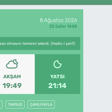
8 Ağustos 2026
25 Safer 1448
an olmasını temenni ederdi. (Hadis-i şerif)
AKŞAM
YATSI
19:49
21:14
E
TARSUS
ÇAMLIYAYLA