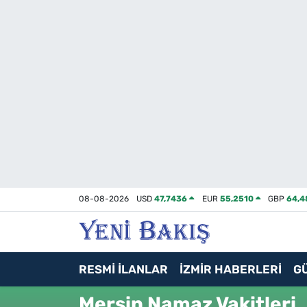
İzmir
Güncel
Ekonomi
Siyaset
Asayiş / Polis-Adliye
08-08-2026
USD
47,7436
EUR
55,2510
GBP
64,4
Spor
Magazin
RESMİ İLANLAR
İZMİR HABERLERİ
G
Foto Galeri
Mersin Namaz Vakitleri