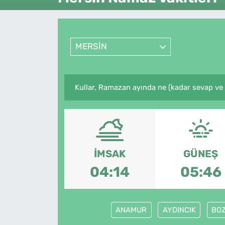
Künye
İletişim
MERSİN
Kullar, Ramazan ayında ne (kadar sevap ve 
İMSAK
GÜNEŞ
04:14
05:46
ANAMUR
AYDINCIK
BOZ