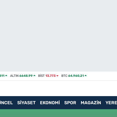
811
ALTIN
6648.99
BİST
13.773
BTC
64.960,21
ÜNCEL
SİYASET
EKONOMİ
SPOR
MAGAZİN
YERE