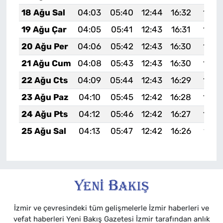
18 Ağu Sal
04:03
05:40
12:44
16:32
19:3
19 Ağu Çar
04:05
05:41
12:43
16:31
19:3
20 Ağu Per
04:06
05:42
12:43
16:30
19:3
21 Ağu Cum
04:08
05:43
12:43
16:30
19:3
22 Ağu Cts
04:09
05:44
12:43
16:29
19:3
23 Ağu Paz
04:10
05:45
12:42
16:28
19:3
24 Ağu Pts
04:12
05:46
12:42
16:27
19:2
25 Ağu Sal
04:13
05:47
12:42
16:26
19:2
İzmir ve çevresindeki tüm gelişmelerle İzmir haberleri ve
vefat haberleri Yeni Bakış Gazetesi İzmir tarafından anlık