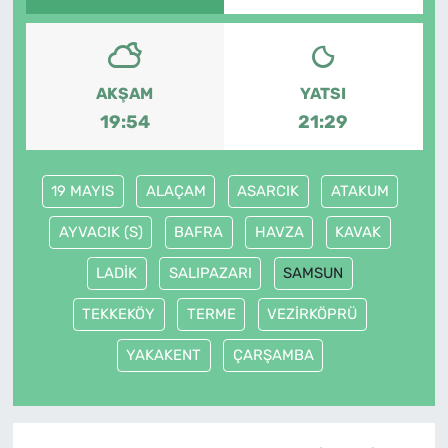
AKŞAM
YATSI
19:54
21:29
19 MAYIS
ALAÇAM
ASARCIK
ATAKUM
AYVACIK (S)
BAFRA
HAVZA
KAVAK
LADİK
SALIPAZARI
SAMSUN
TEKKEKÖY
TERME
VEZİRKÖPRÜ
YAKAKENT
ÇARŞAMBA