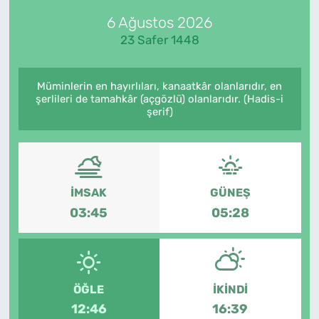
6 Ağustos 2026
Künye
23 Safer 1448
İletişim
Müminlerin en hayırlıları, kanaatkâr olanlarıdır, en
şerlileri de tamahkâr (açgözlü) olanlarıdır. (Hadis-i
şerif)
İMSAK
GÜNEŞ
03:45
05:28
ÖĞLE
İKINDI
12:46
16:39