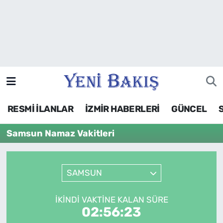
İzmir
Güncel
Ekonomi
RESMİ İLANLAR
İZMİR HABERLERİ
GÜNCEL
Siyaset
Samsun Namaz Vakitleri
Asayiş / Polis-Adliye
Spor
SAMSUN
Magazin
İKINDI VAKTINE KALAN SÜRE
02:56:23
Foto Galeri