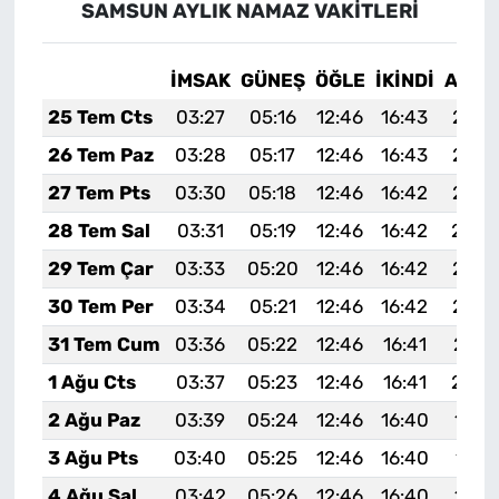
SAMSUN AYLIK NAMAZ VAKITLERI
İMSAK
GÜNEŞ
ÖĞLE
İKINDI
AKŞA
25 Tem Cts
03:27
05:16
12:46
16:43
20:0
26 Tem Paz
03:28
05:17
12:46
16:43
20:0
27 Tem Pts
03:30
05:18
12:46
16:42
20:0
28 Tem Sal
03:31
05:19
12:46
16:42
20:0
29 Tem Çar
03:33
05:20
12:46
16:42
20:0
30 Tem Per
03:34
05:21
12:46
16:42
20:0
31 Tem Cum
03:36
05:22
12:46
16:41
20:0
1 Ağu Cts
03:37
05:23
12:46
16:41
20:0
2 Ağu Paz
03:39
05:24
12:46
16:40
19:5
3 Ağu Pts
03:40
05:25
12:46
16:40
19:5
4 Ağu Sal
03:42
05:26
12:46
16:40
19:5