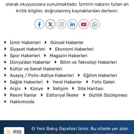
olarak okuyuculara sunulmaktadır. İzmirin nabzını tutan en
kritik bilgiler, doğrulanmış kaynaklardan derlenir.
İzmir Haberleri
Güncel Haberler
Siyaset Haberleri
Ekonomi Haberleri
Spor Haberleri
Magazin Haberleri
Dünya'dan Haberler
Bilim ve Teknoloji Haberleri
Kültür ve Sanat Haberleri
Asayiş / Polis-Adliye Haberleri
Eğitim Haberleri
Sağlık Haberleri
Yerel Haberler
Foto Galeri
Arşiv
Künye
İletişim
Site Haritası
Resmi İlanlar
Editoryal İlkeler
Gizlilik Sözleşmesi
Hakkımızda
© Yeni Bakış Gazetesi İzmir. Bu sitede yer alan
RSS