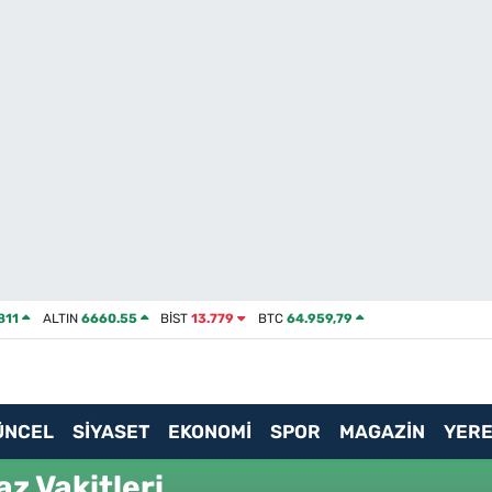
811
ALTIN
6660.55
BİST
13.779
BTC
64.959,79
ÜNCEL
SİYASET
EKONOMİ
SPOR
MAGAZİN
YERE
z Vakitleri