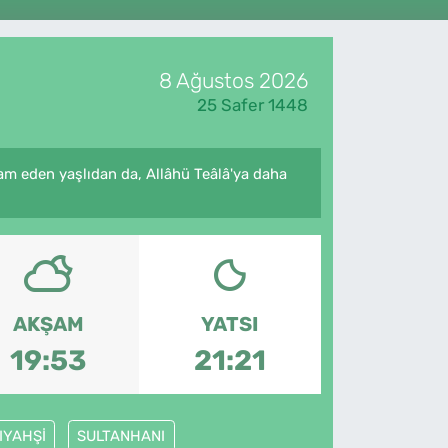
8 Ağustos 2026
25 Safer 1448
am eden yaşlıdan da, Allâhü Teâlâ'ya daha
AKŞAM
YATSI
19:53
21:21
IYAHŞİ
SULTANHANI