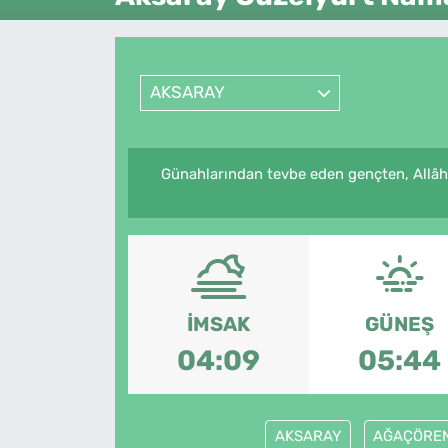
Künye
İletişim
AKSARAY
Günahlarından tevbe eden gençten, Allâhü
İMSAK
GÜNEŞ
04:09
05:44
AKSARAY
AĞAÇÖRE