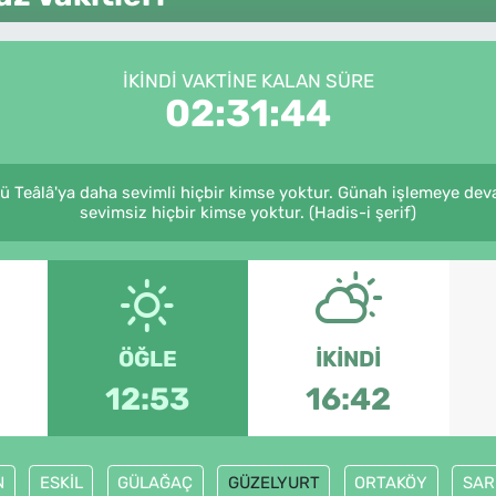
İKINDI VAKTINE KALAN SÜRE
02:31:44
 Teâlâ'ya daha sevimli hiçbir kimse yoktur. Günah işlemeye dev
sevimsiz hiçbir kimse yoktur. (Hadis-i şerif)
ÖĞLE
İKINDI
12:53
16:42
N
ESKİL
GÜLAĞAÇ
GÜZELYURT
ORTAKÖY
SAR