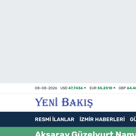
İzmir
Güncel
Ekonomi
Siyaset
Asayiş / Polis-Adliye
08-08-2026
USD
47,7436
EUR
55,2510
GBP
64,4
Spor
Magazin
RESMİ İLANLAR
İZMİR HABERLERİ
G
Foto Galeri
Aksaray Güzelyurt Nama