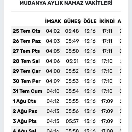
MUDANYA AYLIK NAMAZ VAKITLERI
İMSAK
GÜNEŞ
ÖĞLE
İKINDI
AKŞA
25 Tem Cts
04:02
05:48
13:16
17:11
20:3
26 Tem Paz
04:03
05:49
13:16
17:11
20:3
27 Tem Pts
04:05
05:50
13:16
17:11
20:3
28 Tem Sal
04:06
05:51
13:16
17:10
20:3
29 Tem Çar
04:08
05:52
13:16
17:10
20:3
30 Tem Per
04:09
05:53
13:16
17:10
20:2
31 Tem Cum
04:10
05:54
13:16
17:10
20:2
1 Ağu Cts
04:12
05:55
13:16
17:09
20:2
2 Ağu Paz
04:13
05:56
13:16
17:09
20:2
3 Ağu Pts
04:15
05:57
13:16
17:09
20:2
4 Ağu Sal
04:16
05:58
13:16
17:08
20:2