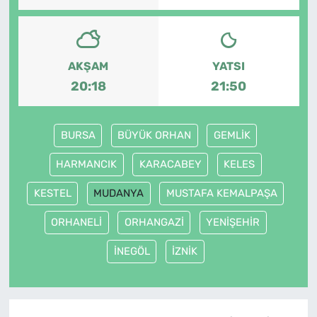
AKŞAM
YATSI
20:18
21:50
BURSA
BÜYÜK ORHAN
GEMLİK
HARMANCIK
KARACABEY
KELES
KESTEL
MUDANYA
MUSTAFA KEMALPAŞA
ORHANELİ
ORHANGAZİ
YENİŞEHİR
İNEGÖL
İZNİK