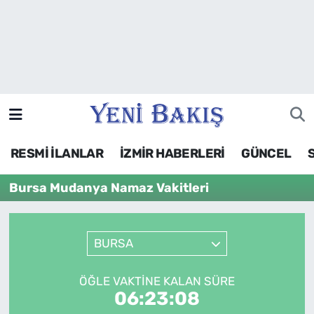
İzmir
Güncel
Ekonomi
RESMİ İLANLAR
İZMİR HABERLERİ
GÜNCEL
Siyaset
Bursa Mudanya Namaz Vakitleri
Asayiş / Polis-Adliye
Spor
BURSA
Magazin
ÖĞLE VAKTINE KALAN SÜRE
06:23:08
Foto Galeri