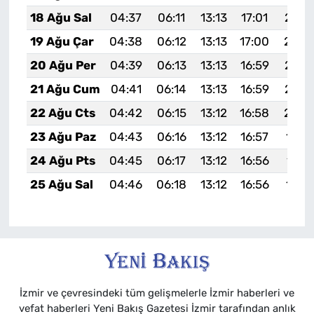
18 Ağu Sal
04:37
06:11
13:13
17:01
20:0
19 Ağu Çar
04:38
06:12
13:13
17:00
20:0
20 Ağu Per
04:39
06:13
13:13
16:59
20:0
21 Ağu Cum
04:41
06:14
13:13
16:59
20:0
22 Ağu Cts
04:42
06:15
13:12
16:58
20:0
23 Ağu Paz
04:43
06:16
13:12
16:57
19:5
24 Ağu Pts
04:45
06:17
13:12
16:56
19:5
25 Ağu Sal
04:46
06:18
13:12
16:56
19:5
İzmir ve çevresindeki tüm gelişmelerle İzmir haberleri ve
vefat haberleri Yeni Bakış Gazetesi İzmir tarafından anlık