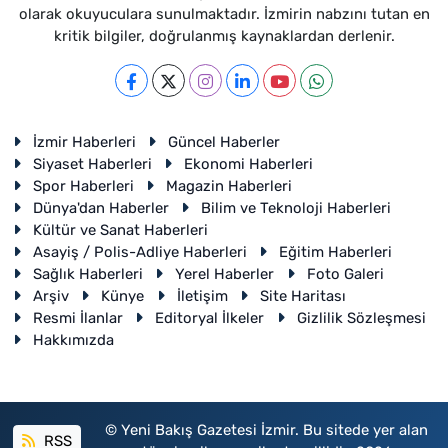
olarak okuyuculara sunulmaktadır. İzmirin nabzını tutan en
kritik bilgiler, doğrulanmış kaynaklardan derlenir.
İzmir Haberleri
Güncel Haberler
Siyaset Haberleri
Ekonomi Haberleri
Spor Haberleri
Magazin Haberleri
Dünya'dan Haberler
Bilim ve Teknoloji Haberleri
Kültür ve Sanat Haberleri
Asayiş / Polis-Adliye Haberleri
Eğitim Haberleri
Sağlık Haberleri
Yerel Haberler
Foto Galeri
Arşiv
Künye
İletişim
Site Haritası
Resmi İlanlar
Editoryal İlkeler
Gizlilik Sözleşmesi
Hakkımızda
© Yeni Bakış Gazetesi İzmir. Bu sitede yer alan
RSS