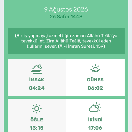
9 Ağustos 2026
Künye
26 Safer 1448
İletişim
(Bir iş yapmaya) azmettiğin zaman Allâhü Teâlâ'ya
tevekkül et. Zira Allâhü Teâlâ, tevekkül eden
kullarını sever. (Âl-i İmrân Sûresi, 159)
İMSAK
GÜNEŞ
04:24
06:02
ÖĞLE
İKINDI
13:15
17:06