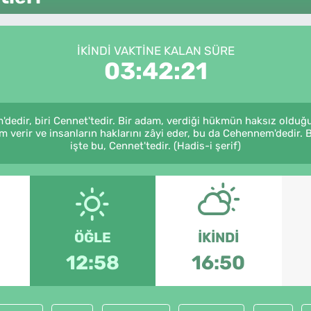
İKINDI VAKTINE KALAN SÜRE
03:42:21
'dedir, biri Cennet'tedir. Bir adam, verdiği hükmün haksız olduğu
 verir ve insanların haklarını zâyi eder, bu da Cehennem'dedir. B
işte bu, Cennet'tedir. (Hadis-i şerif)
ÖĞLE
İKINDI
12:58
16:50