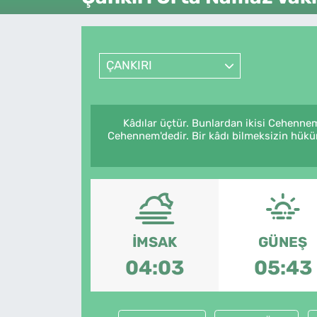
Künye
İletişim
ÇANKIRI
Kâdılar üçtür. Bunlardan ikisi Cehennem
Cehennem'dedir. Bir kâdı bilmeksizin hüküm
İMSAK
GÜNEŞ
04:03
05:43