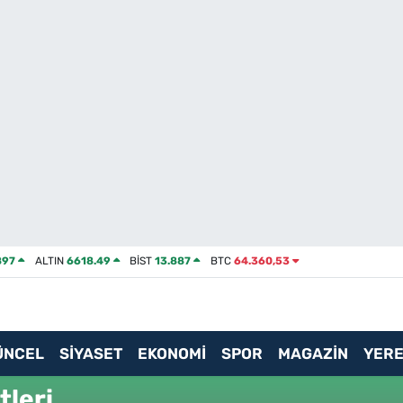
897
ALTIN
6618.49
BİST
13.887
BTC
64.360,53
ÜNCEL
SİYASET
EKONOMİ
SPOR
MAGAZİN
YERE
tleri