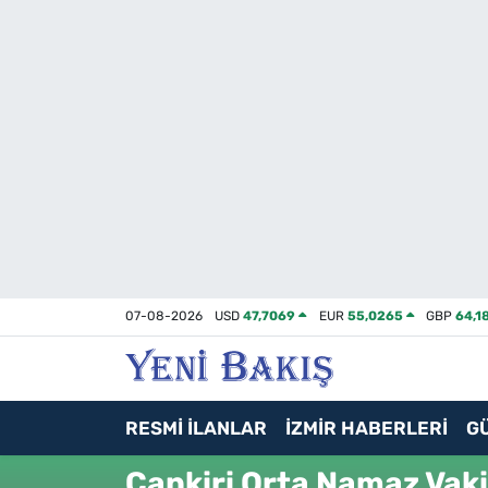
İzmir
Güncel
Ekonomi
Siyaset
Asayiş / Polis-Adliye
07-08-2026
USD
47,7069
EUR
55,0265
GBP
64,1
Spor
Magazin
RESMİ İLANLAR
İZMİR HABERLERİ
G
Foto Galeri
Çankiri Orta Namaz Vaki