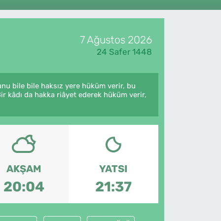
7 Ağustos 2026
24 Safer 1448
nu bile bile haksız yere hüküm verir, bu
ir kâdı da hakka riâyet ederek hüküm verir,
AKŞAM
YATSI
20:04
21:37