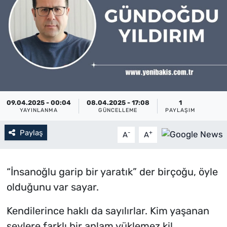
Künye
İletişim
09.04.2025 - 00:04
08.04.2025 - 17:08
1
YAYINLANMA
GÜNCELLEME
PAYLAŞIM
Paylaş
-
+
A
A
“İnsanoğlu garip bir yaratık” der birçoğu, öyle
olduğunu var sayar.
Kendilerince haklı da sayılırlar. Kim yaşanan
şeylere farklı bir anlam yüklemez ki!