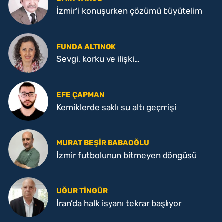
İzmir'i konuşurken çözümü büyütelim
FUNDA ALTINOK
Sevgi, korku ve ilişki…
EFE ÇAPMAN
Kemiklerde saklı su altı geçmişi
MURAT BEŞIR BABAOĞLU
İzmir futbolunun bitmeyen döngüsü
UĞUR TINGÜR
İran’da halk isyanı tekrar başlıyor