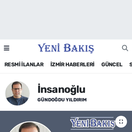
İzmir
Güncel
Ekonomi
RESMİ İLANLAR
İZMİR HABERLERİ
GÜNCEL
Siyaset
Asayiş / Polis-Adliye
İnsanoğlu
Spor
GÜNDOĞDU YILDIRIM
Magazin
Foto Galeri