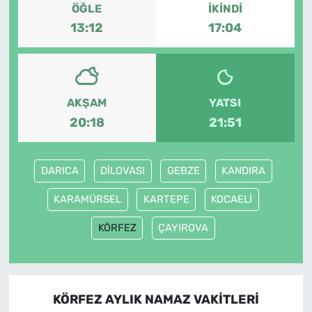
ÖĞLE
İKINDI
13:12
17:04
AKŞAM
YATSI
20:18
21:51
DARICA
DİLOVASI
GEBZE
KANDIRA
KARAMÜRSEL
KARTEPE
KOCAELİ
KÖRFEZ
ÇAYIROVA
KÖRFEZ AYLIK NAMAZ VAKITLERI