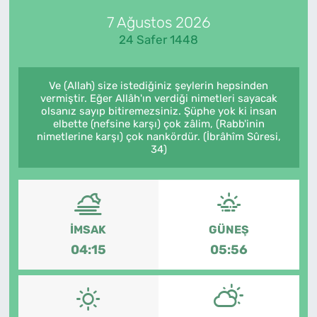
7 Ağustos 2026
Künye
24 Safer 1448
İletişim
Ve (Allah) size istediğiniz şeylerin hepsinden
vermiştir. Eğer Allâh'ın verdiği nimetleri sayacak
olsanız sayıp bitiremezsiniz. Şüphe yok ki insan
elbette (nefsine karşı) çok zâlim, (Rabb'inin
nimetlerine karşı) çok nankördür. (İbrâhîm Sûresi,
34)
İMSAK
GÜNEŞ
04:15
05:56