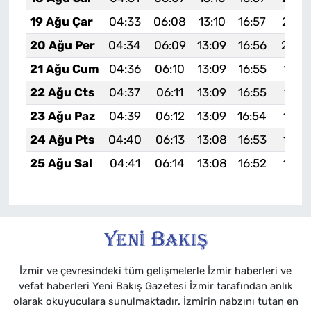
19 Ağu Çar
04:33
06:08
13:10
16:57
20:0
20 Ağu Per
04:34
06:09
13:09
16:56
20:0
21 Ağu Cum
04:36
06:10
13:09
16:55
19:5
22 Ağu Cts
04:37
06:11
13:09
16:55
19:5
23 Ağu Paz
04:39
06:12
13:09
16:54
19:5
24 Ağu Pts
04:40
06:13
13:08
16:53
19:5
25 Ağu Sal
04:41
06:14
13:08
16:52
19:5
İzmir ve çevresindeki tüm gelişmelerle İzmir haberleri ve
vefat haberleri Yeni Bakış Gazetesi İzmir tarafından anlık
olarak okuyuculara sunulmaktadır. İzmirin nabzını tutan en