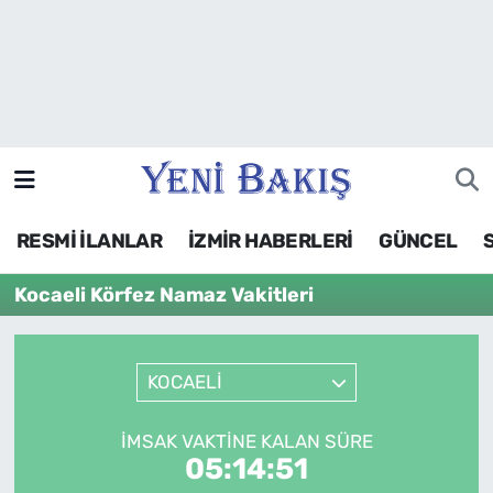
İzmir
Güncel
Ekonomi
RESMİ İLANLAR
İZMİR HABERLERİ
GÜNCEL
Siyaset
Kocaeli Körfez Namaz Vakitleri
Asayiş / Polis-Adliye
Spor
KOCAELİ
Magazin
İMSAK VAKTINE KALAN SÜRE
05:14:51
Foto Galeri