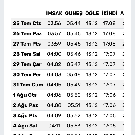
İMSAK
GÜNEŞ
ÖĞLE
İKINDI
AKŞA
25 Tem Cts
03:56
05:44
13:12
17:08
20:3
26 Tem Paz
03:57
05:45
13:12
17:08
20:3
27 Tem Pts
03:59
05:45
13:12
17:08
20:2
28 Tem Sal
04:00
05:46
13:12
17:07
20:2
29 Tem Çar
04:02
05:47
13:12
17:07
20:2
30 Tem Per
04:03
05:48
13:12
17:07
20:2
31 Tem Cum
04:05
05:49
13:12
17:07
20:2
1 Ağu Cts
04:06
05:50
13:12
17:06
20:2
2 Ağu Paz
04:08
05:51
13:12
17:06
20:2
3 Ağu Pts
04:09
05:52
13:12
17:05
20:2
4 Ağu Sal
04:11
05:53
13:12
17:05
20:2