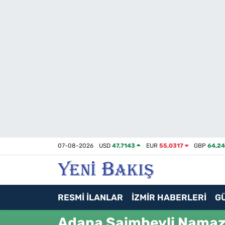
İzmir
Güncel
Ekonomi
Siyaset
Asayiş / Polis-Adliye
07-08-2026
USD
47,7143
EUR
55,0317
GBP
64,2
Spor
Magazin
RESMİ İLANLAR
İZMİR HABERLERİ
G
Foto Galeri
Adana Saimbeyli Namaz 