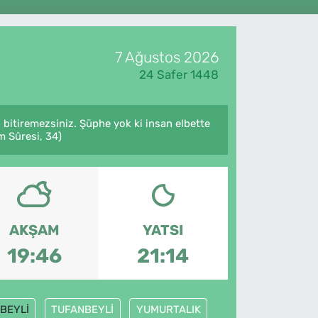
7 Ağustos 2026
24 Safer 1448
p bitiremezsiniz. Şüphe yok ki insan elbette
m Sûresi, 34)
AKŞAM
YATSI
19:46
21:14
BEYLİ
TUFANBEYLİ
YUMURTALIK