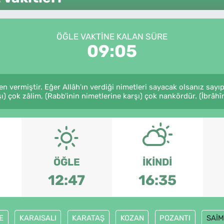
ÖĞLE VAKTINE KALAN SÜRE
09:05
den vermiştir. Eğer Allâh'ın verdiği nimetleri sayacak olsanız sayı
şı) çok zâlim, (Rabb'inin nimetlerine karşı) çok nankördür. (İbrâhî
ÖĞLE
İKINDI
12:47
16:35
E
KARAISALI
KARATAŞ
KOZAN
POZANTI
SAİM