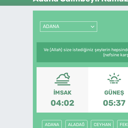
Künye
İletişim
ADANA
Ve (Allah) size istediğiniz şeylerin hepsin
(nefsine kar
İMSAK
GÜNEŞ
04:02
05:37
ADANA
ALADAĞ
CEYHAN
FEK