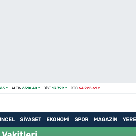
463
ALTIN
6510.40
BİST
13.799
BTC
64.225,61
ÜNCEL
SİYASET
EKONOMİ
SPOR
MAGAZİN
YERE
Vakitleri