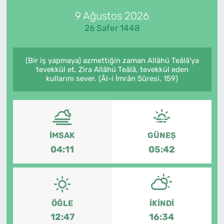
9 Ağustos 2026
Künye
26 Safer 1448
İletişim
(Bir iş yapmaya) azmettiğin zaman Allâhü Teâlâ'ya
tevekkül et. Zira Allâhü Teâlâ, tevekkül eden
kullarını sever. (Âl-i İmrân Sûresi, 159)
İMSAK
GÜNEŞ
04:11
05:42
ÖĞLE
İKINDI
12:47
16:34