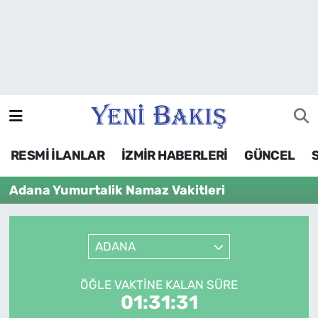
İzmir
Güncel
Ekonomi
RESMİ İLANLAR
İZMİR HABERLERİ
GÜNCEL
Siyaset
Adana Yumurtalik Namaz Vakitleri
Asayiş / Polis-Adliye
Spor
ADANA
Magazin
ÖĞLE VAKTINE KALAN SÜRE
01:31:31
Foto Galeri