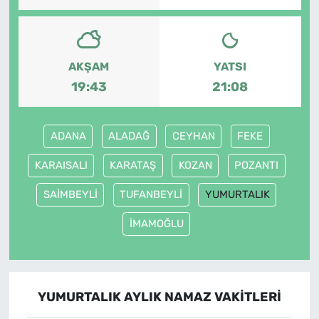
AKŞAM
YATSI
19:43
21:08
ADANA
ALADAĞ
CEYHAN
FEKE
KARAISALI
KARATAŞ
KOZAN
POZANTI
SAİMBEYLİ
TUFANBEYLİ
YUMURTALIK
İMAMOĞLU
YUMURTALIK AYLIK NAMAZ VAKITLERI