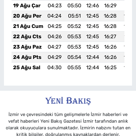
19 Ağu Çar
04:23
05:50
12:46
16:29
19:31
20 Ağu Per
04:24
05:51
12:45
16:28
19:3
21 Ağu Cum
04:25
05:52
12:45
16:28
19:2
22 Ağu Cts
04:26
05:53
12:45
16:27
19:2
23 Ağu Paz
04:27
05:53
12:45
16:26
19:2
24 Ağu Pts
04:29
05:54
12:44
16:26
19:2
25 Ağu Sal
04:30
05:55
12:44
16:25
19:2
İzmir ve çevresindeki tüm gelişmelerle İzmir haberleri ve
vefat haberleri Yeni Bakış Gazetesi İzmir tarafından anlık
olarak okuyuculara sunulmaktadır. İzmirin nabzını tutan en
kritik bilgiler, doğrulanmış kaynaklardan derlenir.