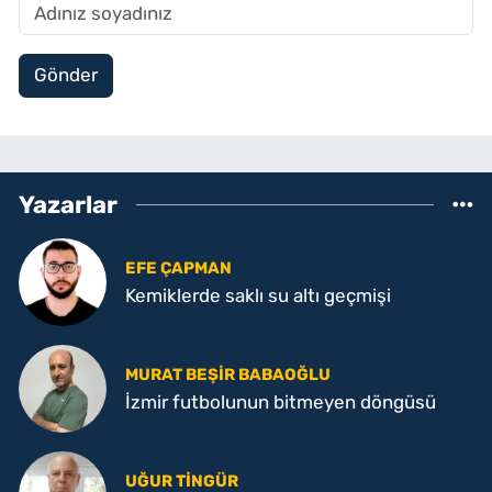
Gönder
Yazarlar
EFE ÇAPMAN
Kemiklerde saklı su altı geçmişi
MURAT BEŞIR BABAOĞLU
İzmir futbolunun bitmeyen döngüsü
UĞUR TINGÜR