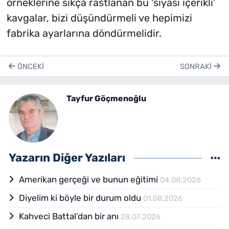
örneklerine sıkça rastlanan bu ‘siyasi içerikli’
kavgalar, bizi düşündürmeli ve hepimizi
fabrika ayarlarına döndürmelidir.
ÖNCEKI
SONRAKI
Tayfur Göçmenoğlu
Yazarın Diğer Yazıları
Amerikan gerçeği ve bunun eğitimi
04.08.2026
Diyelim ki böyle bir durum oldu
01.08.2026
Kahveci Battal’dan bir anı
28.07.2026