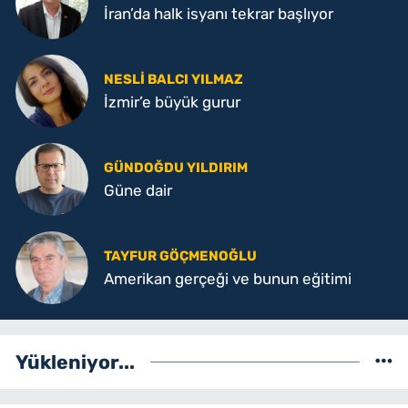
İran’da halk isyanı tekrar başlıyor
NESLI BALCI YILMAZ
İzmir’e büyük gurur
GÜNDOĞDU YILDIRIM
Güne dair
TAYFUR GÖÇMENOĞLU
Amerikan gerçeği ve bunun eğitimi
Yükleniyor...