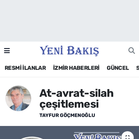
İzmir
Güncel
Ekonomi
RESMİ İLANLAR
İZMİR HABERLERİ
GÜNCEL
Siyaset
Asayiş / Polis-Adliye
At-avrat-silah
çeşitlemesi
Spor
TAYFUR GÖÇMENOĞLU
Magazin
Foto Galeri