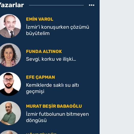
Yazarlar
EMIN VAROL
İzmir'i konuşurken çözümü
büyütelim
FUNDA ALTINOK
Sevgi, korku ve ilişki…
EFE ÇAPMAN
Kemiklerde saklı su altı
geçmişi
MURAT BEŞIR BABAOĞLU
İzmir futbolunun bitmeyen
döngüsü