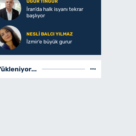
UĞUR TINGÜR
İran’da halk isyanı tekrar
başlıyor
NESLI BALCI YILMAZ
İzmir’e büyük gurur
Yükleniyor...