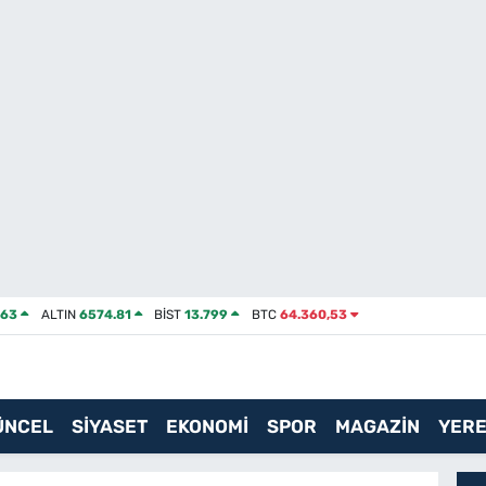
463
ALTIN
6574.81
BİST
13.799
BTC
64.360,53
ÜNCEL
SİYASET
EKONOMİ
SPOR
MAGAZİN
YERE