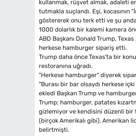
kullanmak, rüşvet almak, adaleti e
tutmakla suçlandı. Eşi, kocasının "İnc
göstererek onu terk etti ve şu an
1000 dolarlık bir kalemi kamera ön
ABD Başkanı Donald Trump, Texas z
herkese hamburger sipariş etti.
Trump daha önce Texas'ta bir kon
restoranına uğradı.
"Herkese hamburger" diyerek sipari
"Burası bir bar olsaydı herkese iç
ekledi Başkan Trump ve hamburger
Trump; hamburger, patates kızartma
gizlemiyor ve kendisini düzenli bir
(birçok Amerikalı gibi). Amerikan li
belirtmişti.