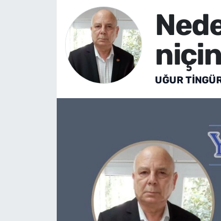
Nede
Künye
niçi
İletişim
UĞUR TINGÜ