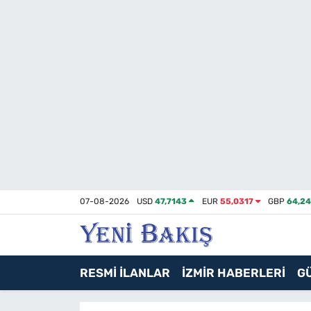
İzmir
Güncel
Ekonomi
Siyaset
Asayiş / Polis-Adliye
07-08-2026
USD
47,7143
EUR
55,0317
GBP
64,2
Spor
Magazin
RESMİ İLANLAR
İZMİR HABERLERİ
G
Foto Galeri