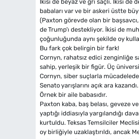
İkisi de beyaz ve gri saçlı. İkisi de 
babaları var ve bir askeri üstte bü
(Paxton görevde olan bir başsavcı, 
de Trump'ı destekliyor. İkisi de m
çoğunluğunda aynı şekilde oy kullan
Bu fark çok belirgin bir fark!
Cornyn, rahatsız edici zenginliğe s
sahip, yerleşik bir figür. Üç üniver
Cornyn, siber suçlarla mücadelede 
Senato yarışlarını açık ara kazandı. T
Örnek bir aile babasıdır.
Paxton kaba, baş belası, geveze ve a
yaptığı iddiasıyla yargılandığı dav
kurtuldu. Teksas Temsilciler Meclis
oy birliğiyle uzaklaştırıldı, ancak M