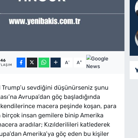
46
-
+
A
A
YLAŞIM
 Trump’u sevdiğini düşünürseniz şunu
tası’na Avrupa’dan göç başladığında
, kendilerince macera peşinde koşan, para
birçok insan gemilere binip Amerika
acera aradılar; Kızılderilileri katlederek
rupa’dan Amerika’ya göç eden bu kişiler