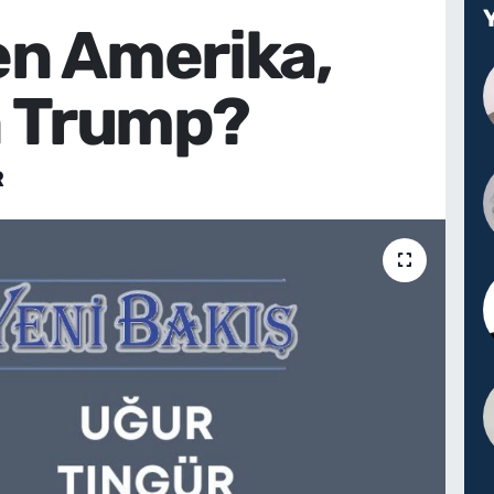
n Amerika,
n Trump?
R