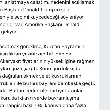
ını anlatmaya çalıştım, nedenini açıklamak
eri Başkanı Donald Trump’ın son
eniyle seçimi kaybedeceği söyleniyor.
nenler var. Amerika Başkanı Donald
 geliyor…
ahsetmek gerekirse, Kurban Bayramı’nı
rasızlıktan yakınırken tatilden de
. Akaryakıt fiyatlarının yüksekliğine rağmen
oyları göze çarptı. Şunu gördük ki; bu
 dağıtılan ekmek ve et kuyruklarının
uyrukları ile bu kez bayram bambaşka geçti.
a. Butlan nedeni ile partiyi tutanlar,
Ankara’da iki ayrı yerde bayramlaşma
caba hangisi haklı? Bu konuya daha fazla