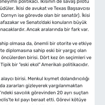
deneyimli politikacı. İkisinin de savaş pilotu
yüdüler. İkisi de avukat ve Texas Başsavcısı
Cornyn ise görevde olan bir senatör). İkisi
uhafazakar ve Senato'daki konuların büyük
acaklardır. Ancak aralarında bir fark var.
ahip olmasa da, önemli bir otorite ve etkiye
site diplomasına sahip eski bir yargıç olan
öncülerden birisi. Dört kez ön seçimleri ve
ipik bir "eski ekol" Amerikalı politikacıdır.
laycı birisi. Menkul kıymet dolandırıcılığı
ada zararları gizleyerek yargılanmaktan
i'ndeki savcılık görevinden 20 ayrı suçtan
eclis'te kıl payı beraat etti. Görevi kötüye