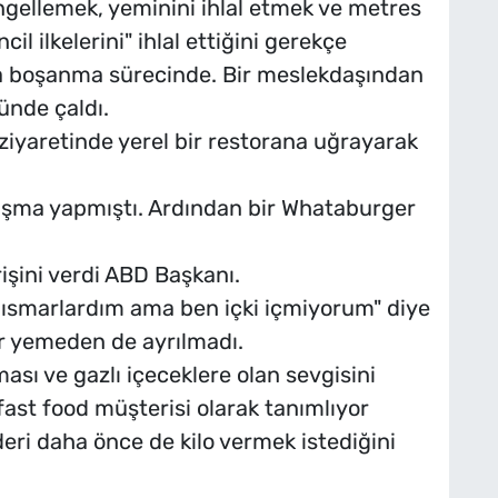
ngellemek, yeminini ihlal etmek ve metres
il ilkelerini" ihlal ettiğini gerekçe
da boşanma sürecinde. Bir meslekdaşından
ünde çaldı.
iyaretinde yerel bir restorana uğrayarak
uşma yapmıştı. Ardından bir Whataburger
şini verdi ABD Başkanı.
ki ısmarlardım ama ben içki içmiyorum" diye
 yemeden de ayrılmadı.
sı ve gazlı içeceklere olan sevgisini
 fast food müşterisi olarak tanımlıyor
deri daha önce de kilo vermek istediğini