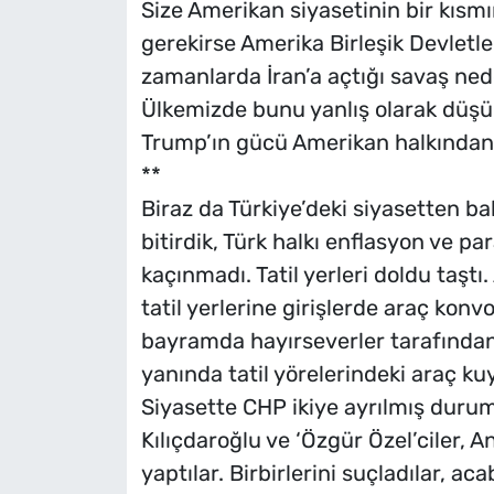
Size Amerikan siyasetinin bir kısm
gerekirse Amerika Birleşik Devletl
zamanlarda İran’a açtığı savaş ned
Ülkemizde bunu yanlış olarak düşü
Trump’ın gücü Amerikan halkından
**
Biraz da Türkiye’deki siyasetten b
bitirdik, Türk halkı enflasyon ve pa
kaçınmadı. Tatil yerleri doldu taştı
tatil yerlerine girişlerde araç konv
bayramda hayırseverler tarafından
yanında tatil yörelerindeki araç k
Siyasette CHP ikiye ayrılmış durumd
Kılıçdaroğlu ve ‘Özgür Özel’ciler, 
yaptılar. Birbirlerini suçladılar, a