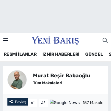
İzmir
Güncel
Ekonomi
RESMİ İLANLAR
İZMİR HABERLERİ
GÜNCEL
Siyaset
Asayiş / Polis-Adliye
Murat Beşir Babaoğlu
Spor
Tüm Makaleleri
Magazin
Paylaş
-
+
157 Makale
A
A
Foto Galeri